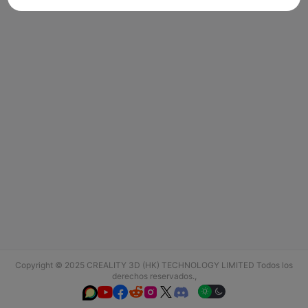
Copyright © 2025 CREALITY 3D (HK) TECHNOLOGY LIMITED Todos los
derechos reservados.,





