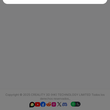
Copyright © 2025 CREALITY 3D (HK) TECHNOLOGY LIMITED Todos los
derechos reservados.,





