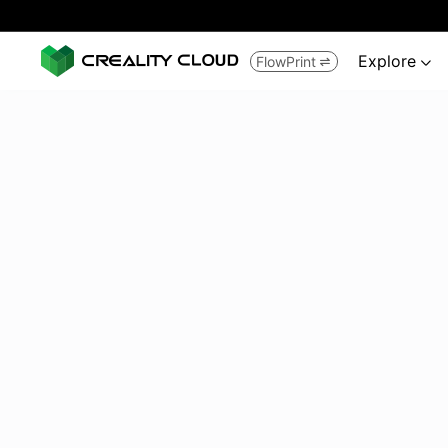
Explore
FlowPrint

