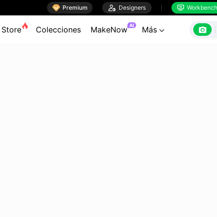

Premium

Designers
Workbenc


AI

Store
Colecciones
MakeNow
Más
