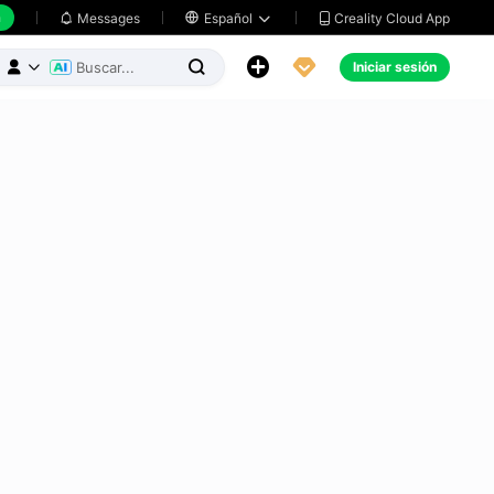
h
Creality Cloud App
Messages

Español





Iniciar sesión


