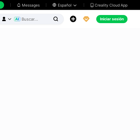
h
Creality Cloud App
Messages

Español





Iniciar sesión


