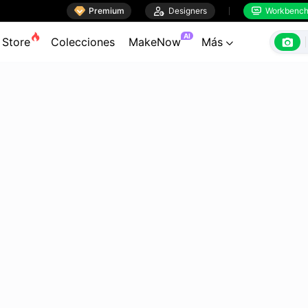

Premium

Designers
Workbenc


AI

Store
Colecciones
MakeNow
Más
