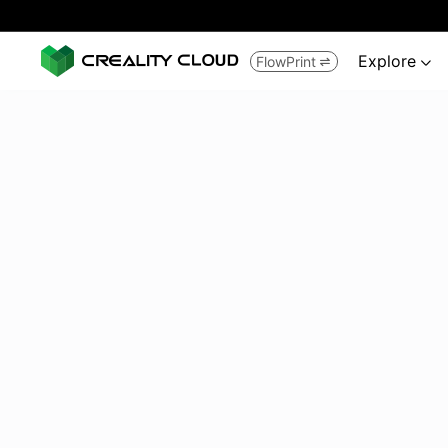
Explore
FlowPrint

