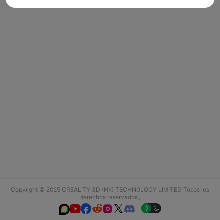
Copyright © 2025 CREALITY 3D (HK) TECHNOLOGY LIMITED Todos los
derechos reservados.,





