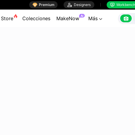

Premium

Designers
Workbenc


AI

Store
Colecciones
MakeNow
Más
