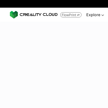
Explore
FlowPrint

