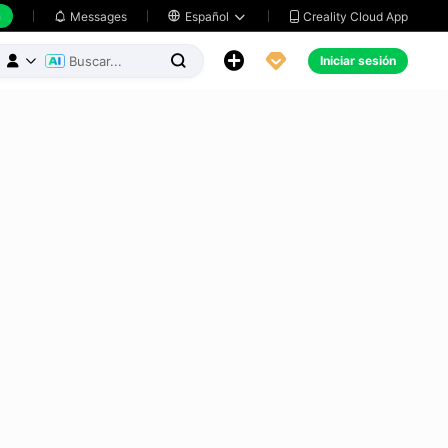
h
Creality Cloud App
Messages

Español





Iniciar sesión


