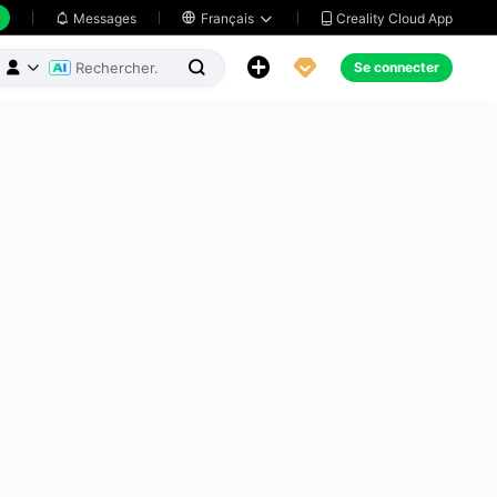
Creality Cloud App
Messages

Français





Se connecter


