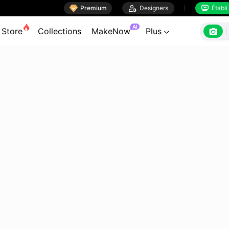

Premium

Designers
Établi


AI

Store
Collections
MakeNow
Plus
