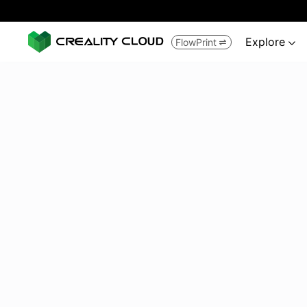
Explore
FlowPrint

