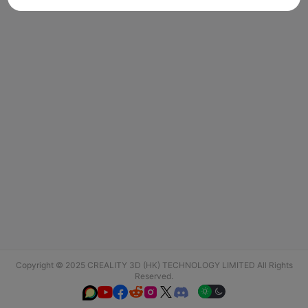
Copyright © 2025 CREALITY 3D (HK) TECHNOLOGY LIMITED All Rights
Reserved.





