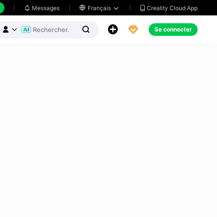
Creality Cloud App
Messages

Français





Se connecter


