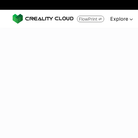
Explore
FlowPrint

