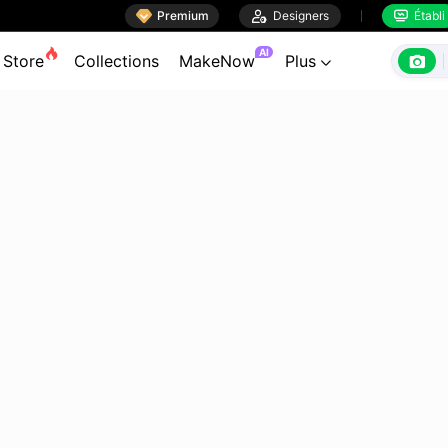

Premium

Designers
Établi


AI

Store
Collections
MakeNow
Plus
