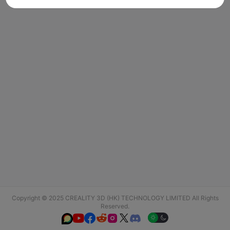
Copyright © 2025 CREALITY 3D (HK) TECHNOLOGY LIMITED All Rights
Reserved.





