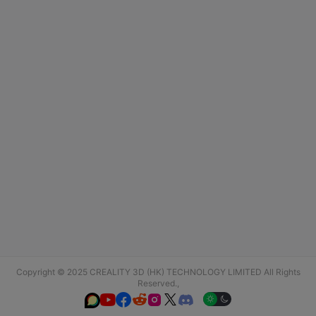
Copyright © 2025 CREALITY 3D (HK) TECHNOLOGY LIMITED All Rights
Reserved.,





