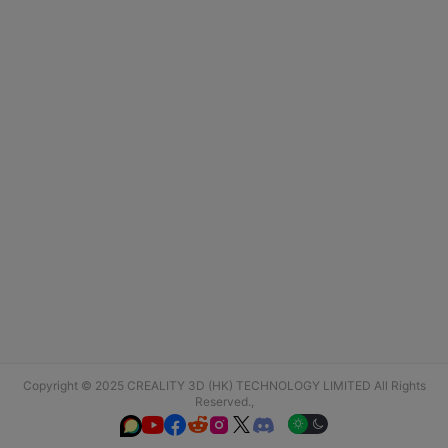
Copyright © 2025 CREALITY 3D (HK) TECHNOLOGY LIMITED All Rights
Reserved.,





