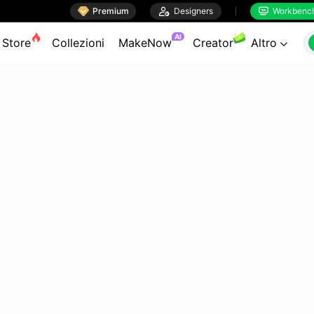

Premium

Designers
Workbenc


AI
Store
Collezioni
MakeNow
Creator
Altro
