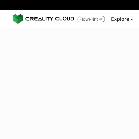
Explore
FlowPrint

