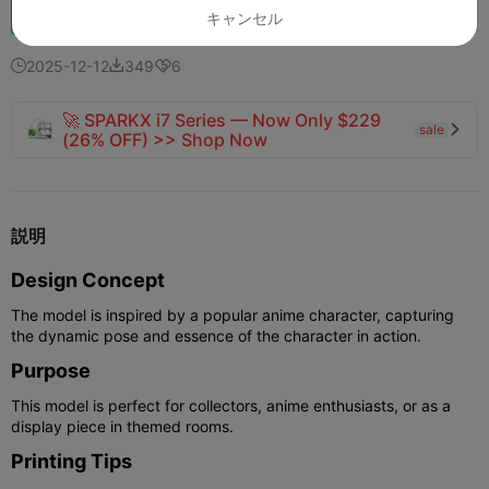
ブースト
150
165
7



キャンセル
2025-12-12
349
6



🚀 SPARKX i7 Series — Now Only $229
sale

(26% OFF) >> Shop Now
説明
Design Concept
The model is inspired by a popular anime character, capturing
the dynamic pose and essence of the character in action.
Purpose
This model is perfect for collectors, anime enthusiasts, or as a
display piece in themed rooms.
Printing Tips