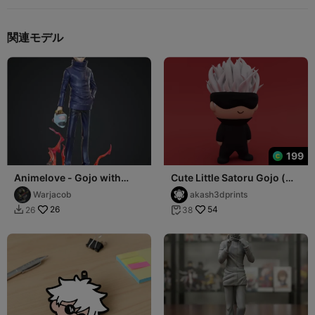
関連モデル
199
Animelove - Gojo with
Cute Little Satoru Gojo (
Jogo head
Jujutsu Kaisen )
Warjacob
akash3dprints
26
54
26
38

