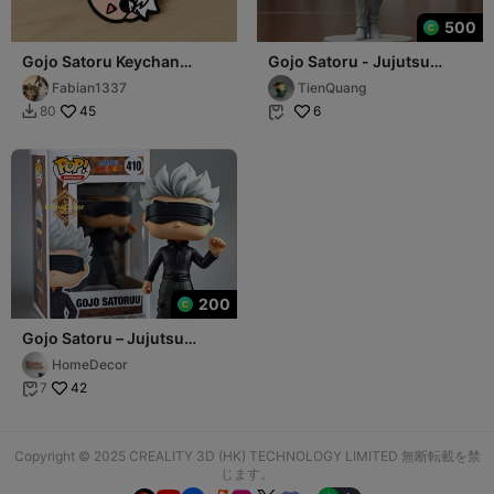
500
Gojo Satoru Keychan
Gojo Satoru - Jujutsu
Multicolor
Kaisen - 3D Print
Fabian1337
TienQuang
45
6
80


200
Gojo Satoru – Jujutsu
Kaisen
HomeDecor
42
7

Copyright © 2025 CREALITY 3D (HK) TECHNOLOGY LIMITED 無断転載を禁
じます。