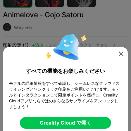
Animelove - Gojo Satoru
Warjacob
印刷設定 (1)
追加
ミニチュア
キャラクターとクリーチャー




全て
K2 Plus
K2 Pro
K2
K2 SE
SPARKX 
すべての機能をお楽しみください
0.2mm layer, 2 walls, 15% infill
モデルの詳細情報をすべて確認し、シームレスなクラウドス
1 プレート
04h 35m
51.51g



ライシングとワンクリック印刷をご利用いただけます。モデ
ルとインタラクションして限定ポイントを獲得し、Creality
Cloudアプリならではのさらなるサプライズをアンロックし
ましょう！
クラウドスライス
Creality Cloud で開く

Creality Cloud で開く