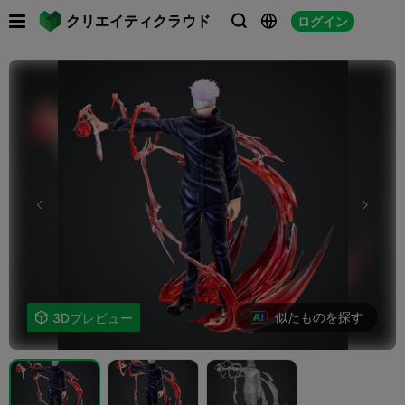

クリエイティクラウド
ログイン



似たものを探す

3Dプレビュー