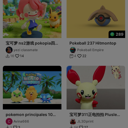
289
宝可梦 ns2游戏 pokopia四
Pokeball 237 Hitmontop
色半分件
yezi classmate
Pokeball Empire
14
22
16
4


pokemon principales 10
宝可梦311正电拍拍 Plusle分
Gen
色打印，站立挥手姿势
Avina666
JL3Dprint
3
27
1
56

