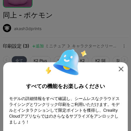
同上 - ポケモン
akash3dprints
印刷設定 (3)
追加
ミニチュア
キャラクターとクリーチャー



全て
K2 Plus
K2 Pro
K2
K2 SE
SPARKX 

4.3

0.2mm layer, 3 walls, 15% infill
すべての機能をお楽しみください
1 プレート
01h 21m
68.40g



モデルの詳細情報をすべて確認し、シームレスなクラウドス
ライシングとワンクリック印刷をご利用いただけます。モデ
ルとインタラクションして限定ポイントを獲得し、Creality
0.2mm layer, 2 walls, 15% infill
Cloudアプリならではのさらなるサプライズをアンロックし
1 プレート
02h 13m
91.06g



ましょう！