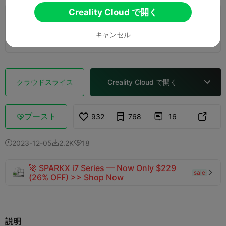
Creality Cloud で開く
0.2mm layer, 2 walls, 10% infill
キャンセル
1 プレート
44m 49s
22.03g



クラウドスライス
Creality Cloud で開く

ブースト
932
768
16



2023-12-05
2.2K
18



🚀 SPARKX i7 Series — Now Only $229
sale

(26% OFF) >> Shop Now
説明