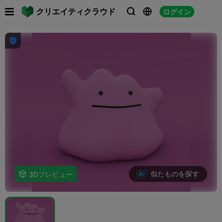

クリエイティクラウド
ログイン




似たものを探す

3Dプレビュー