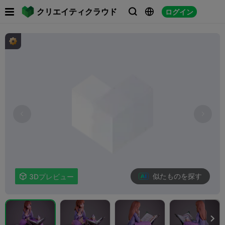

クリエイティクラウド
ログイン



似たものを探す

3Dプレビュー
