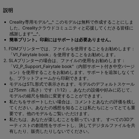
説明
Creality専用モデル^__^ このモデルは無料で作成することにしま
した。Crealityクラウドコミュニティと応援してくださる皆様に
感謝します^__^。
簡単プリント。印刷にはサポートは必要ありません。
FDMプリンターでは、ファイルを使用することをお勧めします：
「V1_Fairytale book」を使用することをお勧めします。
SLAプリンターの場合は、ファイルの使用をお勧めします：
「V2_P_Support_Fairytale book"（内部サポート付き中空バージ
ョン）を使用することをお勧めします。サポートを追加しなくて
も、プラットフォームから印刷できます。
モデルはSTL形式で表示されます。モデルのデフォルトスケール
は75mm（高さ）です（1:12）。あなたの設備や好みに応じて、
モデルの縮尺を独自に変更することができます。
私たちをサポートしたい場合は、コメントとあなたの評価を残し
てください。あなたの感想を知ることは私たちにとってとても重
要です。他のモデルもご覧いただけます。
私たちは、あなたが楽しむことを願っています。 すべての3Dア
ーティストの創造性をサポートし、決してデジタルファイルを共
有したり、販売したりしないでください。