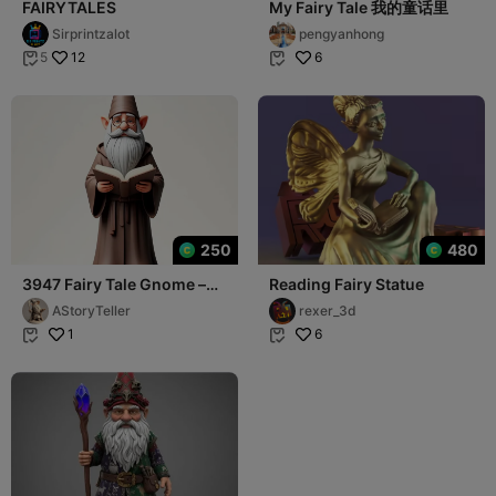
FAIRYTALES
My Fairy Tale 我的童话里
Sirprintzalot
pengyanhong
12
6
5


250
480
3947 Fairy Tale Gnome –
Reading Fairy Statue
Color Full-Body Figurine
AStoryTeller
rexer_3d
3D STL
1
6

