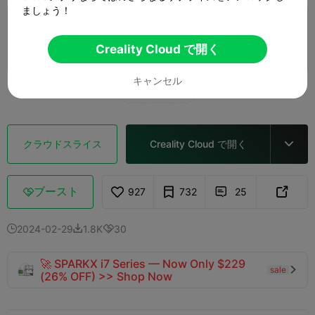
ましょう！
0.16mmレイヤー、2ウォール、インフィル
15%
Creality Cloud で開く
1 プレート
01h 57m
40.11g



キャンセル
もっと見る

クラウドスライス
Creality Cloud で開く

ブースト
927
732
25



2024-02-29
1.8K
30



🚀 SPARKX i7 Series — Now Only $229
sale

(26% OFF) >> Shop Now