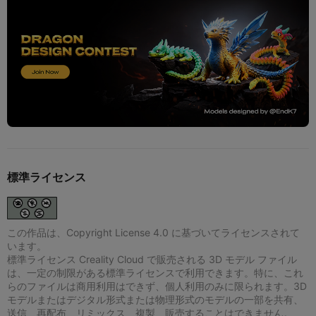
標準ライセンス
この作品は、Copyright License 4.0 に基づいてライセンスされて
います。
標準ライセンス Creality Cloud で販売される 3D モデル ファイル
は、一定の制限がある標準ライセンスで利用できます。特に、これ
らのファイルは商用利用はできず、個人利用のみに限られます。3D
モデルまたはデジタル形式または物理形式のモデルの一部を共有、
送信、再配布、リミックス、複製、販売することはできません。