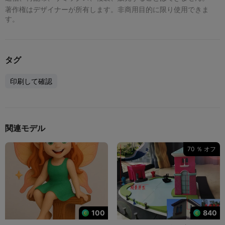
著作権はデザイナーが所有します。非商用目的に限り使用できま
す。
タグ
印刷して確認
関連モデル
70 ％ オフ
100
840