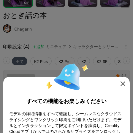
G
I
F
おとぎ話の本
Chagarin
印刷設定 (4)
追加
ミニチュア
キャラクターとクリーチャー



全て
K2 Plus
K2 Pro
K2
K2 SE
SPARKX 
4.5

0.2mmレイヤー、3ウォール、インフィル

15%
1 プレート
02h 14m
45.16g



すべての機能をお楽しみください
0.16mmレイヤー、2ウォール、インフィル
モデルの詳細情報をすべて確認し、シームレスなクラウドス
15%
ライシングとワンクリック印刷をご利用いただけます。モデ
1 プレート
03h 46m
43.80g



ルとインタラクションして限定ポイントを獲得し、Creality
Cloudアプリならではのさらなるサプライズをアンロックし