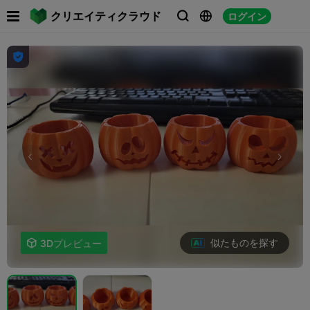

クリエイティクラウド
ログイン




似たものを探す

3Dプレビュー