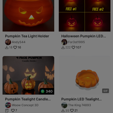
Pumpkin Tea Light Holder
Halloween Pumpkin LED
Tealight Holder
AndyS44
For3st1995
16
107
18
222


340
G
I
F
Pumpkin Tealight Candle
Pumpkin LED Tealight
Holder, Fall - Halloween
Holder
Woow Concept 3D
The King 74893
Decor
7
21
35

