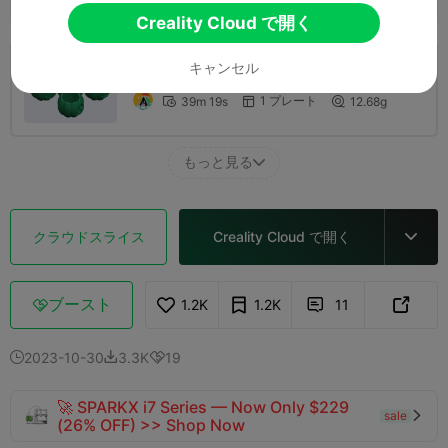
Creality Cloud で開く
キャンセル
0.2mm layer, 2 walls, 10% infill
1 プレート
39m 19s
12.68g



もっと見る

クラウドスライス
Creality Cloud で開く

ブースト
1.2K
1.2K
11



2023-10-30
3.3K
19



🚀 SPARKX i7 Series — Now Only $229
sale

(26% OFF) >> Shop Now