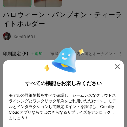
ハロウィーン・パンプキン・ティーラ
イトホルダー
Kamil01691
印刷設定 (5)
追加
家庭用品
室内装飾とオーナメント




全て
K2 Plus
K2 Pro
K2
K2 SE
SPARKX 
4.0

すべての機能をお楽しみください
0.2mm layer, 3 walls, 15% infill
1 プレート
04h 56m
144.32g



モデルの詳細情報をすべて確認し、シームレスなクラウドス
ライシングとワンクリック印刷をご利用いただけます。モデ
ルとインタラクションして限定ポイントを獲得し、Creality
Cloudアプリならではのさらなるサプライズをアンロックし
0.22mm layer, 2 walls, 5% infill
ましょう！
1 プレート
03h 12m
92.39g


