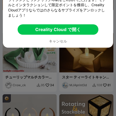
ルとインタラクションして限定ポイントを獲得し、Creality
Cloudアプリならではのさらなるサプライズをアンロックし
母の日のスタンド / 心と溶け
クリスマスライトツリー馬小
ましょう！
合うママ / 母の日ギフト
屋
Sektor 7
298
PlastePrint
27
834
61


Studios
Creality Cloud で開く
キャンセル
チューリップマルチカラー
スター ティーライトキャンド
（CFSなし）
ル クリスマス - 星型ティーラ
Crow_ck
34
イト
MJAprint3d
81
95
108

