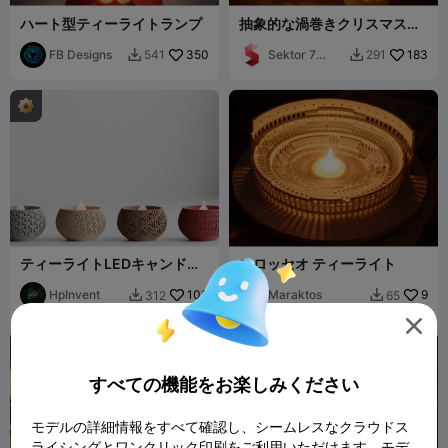
ハート型ティーライトランプ
抽象的な渦巻きクリスマスツ
リー / LEDティーライト
FB Designs
350
Sektor 7
183
541
291


Studios
ティーライトLEDキャンドル
コロッセオ ティーライト
ジオメトリックスタイル
HpInvent
103
Maraktos
9
312
65



すべての機能をお楽しみください
モデルの詳細情報をすべて確認し、シームレスなクラウドス
ライシングとワンクリック印刷をご利用いただけます。モデ