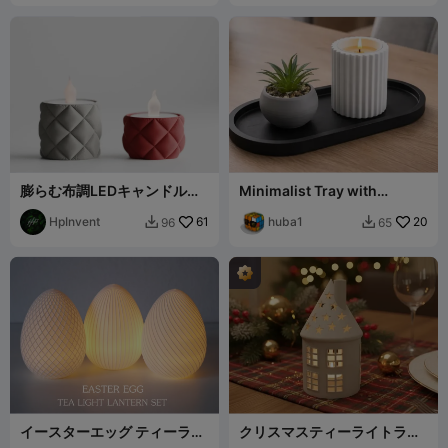
膨らむ布調LEDキャンドルテ
Minimalist Tray with
ィーライト
Planter & Tealight Holder
HpInvent
61
huba1
20
96
65


イースターエッグ ティーライ
クリスマスティーライトラン
トランタンセット
タン - MOKA Design