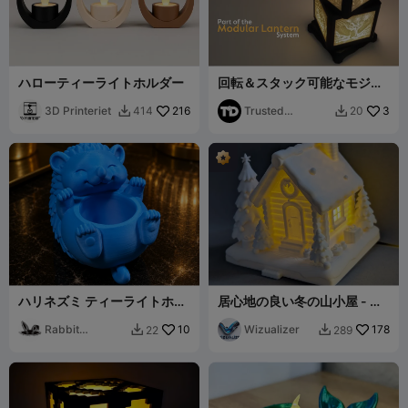
ハローティーライトホルダー
回転＆スタック可能なモジュ
ラーランタン
3D Printeriet
216
Trusted
3
414
20


Developments
ハリネズミ ティーライトホル
居心地の良い冬の山小屋 - お
ダー カップホルダー 小物ディ
香立て & LEDホルダー
スプレイ
Rabbit
10
Wizualizer
178
22
289


Workshop