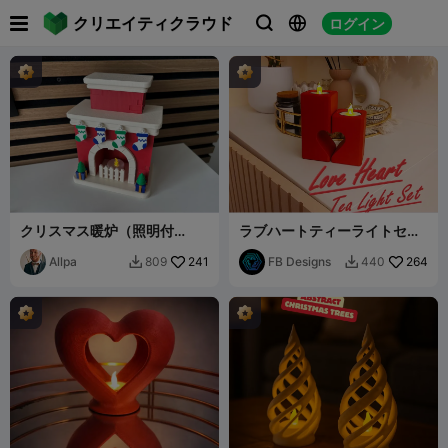

クリエイティクラウド
ログイン



クリスマス暖炉（照明付
ラブハートティーライトセッ
き）// クリスマス暖炉（照明
ト
付き）
Allpa
241
FB Designs
264
809
440

