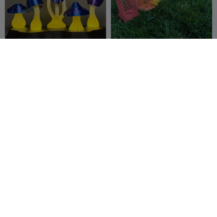
光るキノコとイルミネーショ
装飾用テーブルランタン - テ
ン付きティーライトベース
ィーライトキャンドルホルダ
Lostinperiphery
51
ー
Davids IT
124
84
175


Garage
Neuroglow – 最も深い闇に光
Bookworm Reaper -
を。
Halloween Cute - Tea light
HpInvent
365
LED
Draft Axis
104
460
63

