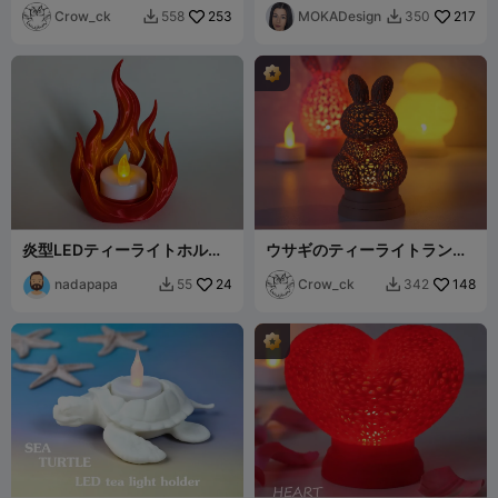
Crow_ck
253
MOKADesign
217
558
350


炎型LEDティーライトホルダ
ウサギのティーライトランタ
ー
ン
nadapapa
24
Crow_ck
148
55
342

