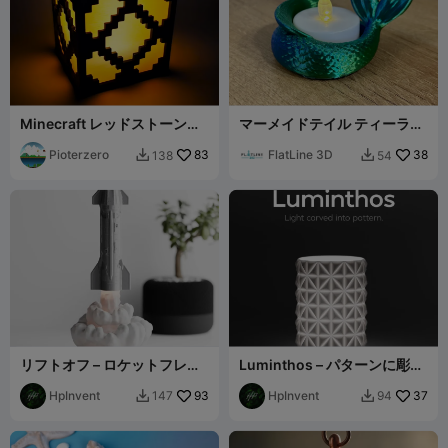
Minecraft レッドストーンラ
マーメイドテイル ティーライ
ンプ - Bambu ティーライト
トキャンドルホルダー -
（接着剤不要）
Pioterzero
83
Creality
FlatLine 3D
38
138
54


リフトオフ – ロケットフレー
Luminthos – パターンに彫ら
ムランプ
れた光
HpInvent
93
HpInvent
37
147
94

