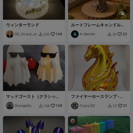
ウィンターランド
ルートフレームキャンドルホ
ルダー コピー
3D_Druck_er
149
A-ilterish
23
295
29


マッドゴースト（クラシック
ファイヤーホースランプ -
LEDティーライト対応）
LEDランプキットまたはLED
OrangeSs
148
ティーライト用
Crazy3D
21
168
35

