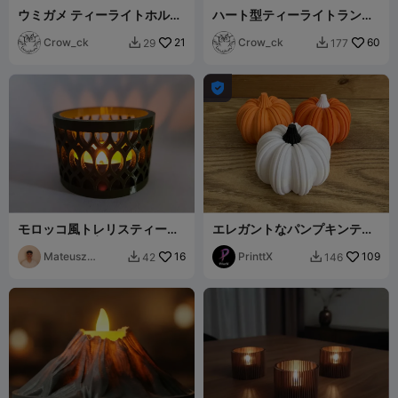
ウミガメ ティーライトホルダ
ハート型ティーライトランタ
ー
ン/ランプ
Crow_ck
21
Crow_ck
60
29
177



モロッコ風トレリスティーラ
エレガントなパンプキンティ
イトホルダー | デコレーショ
ーライトデコレーション
ン
Mateusz
16
PrinttX
109
42
146


Tokarz