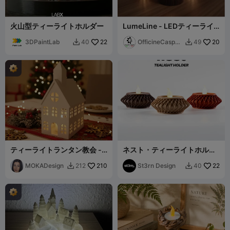
火山型ティーライトホルダー
LumeLine - LEDティーライ
ト
3DPaintLab
22
OfficineCasper
20
40
49


LAB
ティーライトランタン教会 -
ネスト ⬝ ティーライトホルダ
MOKA Design
ー
MOKADesign
210
St3rn Design
22
212
40

