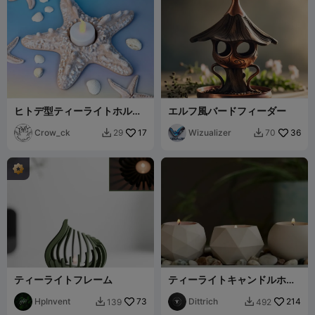
ヒトデ型ティーライトホルダ
エルフ風バードフィーダー
ー
Crow_ck
17
Wizualizer
36
29
70


ティーライトフレーム
ティーライトキャンドルホル
ダー
HpInvent
73
Dittrich
214
139
492

