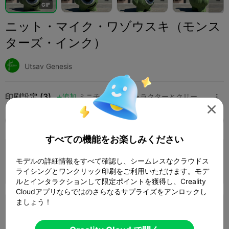
G
I
F
ニット・マイク・ワゾウスキ（モンス
ターズ・インク）
Utsav Genesis
印刷設定 (3)
追加
ミニチュア
キャラクターとクリーチャー




全て
K2 Plus
K2 Pro
K2
K2 SE
SPARKX 
すべての機能をお楽しみください
0.16mmレイヤー、3ウォール、10%インフ
モデルの詳細情報をすべて確認し、シームレスなクラウドス
ィル
1 プレート
02h 19m
36.00g



ライシングとワンクリック印刷をご利用いただけます。モデ
ルとインタラクションして限定ポイントを獲得し、Creality
Cloudアプリならではのさらなるサプライズをアンロックし
ましょう！
0.2mmレイヤー、2ウォール、15%インフィ
ル
1 プレート
16h 57m
378.61g


