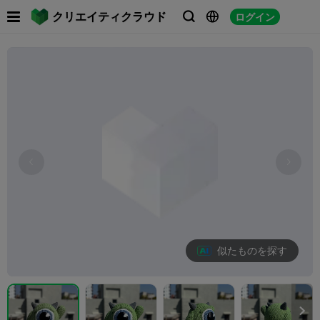

クリエイティクラウド
ログイン



似たものを探す
