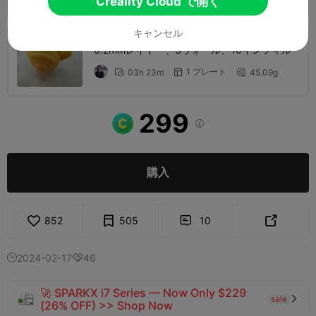
Creality Cloud で開く
キャンセル
0.2mmレイヤー、3ウォール、10インフィル
1 プレート
03h 23m
45.09g



299

購入
852
505
10


2024-02-17
46


🚀 SPARKX i7 Series — Now Only $229
sale

(26% OFF) >> Shop Now