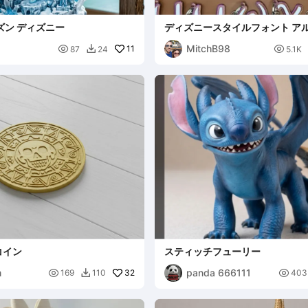
ズン ディズニー
ディズニースタイルフォント ア
キーチェーン
MitchB98

11

87
24
5.1K

コイン
スティッチフューリー
m
panda 666111

32

169
110
403
