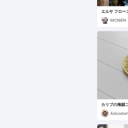
エルサ フロー
MCNIEN
カリブの海賊
Adsodo