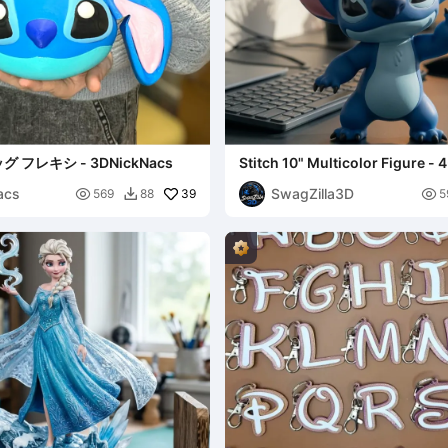
フレキシ - 3DNickNacs
Stitch 10" Multicolor Figure - 
Ready
acs
SwagZilla3D

39

569
88
5
