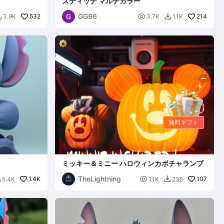
スティッチ マルチカラー
GG96
532

214
3.9K
3.7K
1.1K


無料ギフト
ミッキー＆ミニー ハロウィンカボチャランプ
TheLightning
1.4K

107
5.4K
1.1K
235

