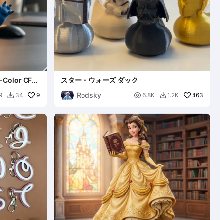
4-Color CFS
スター・ウォーズ ダック
Rodsky
9

463
9
34
6.8K
1.2K

