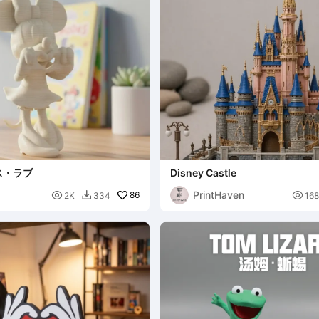
ス・ラブ
Disney Castle
PrintHaven

86

2K
334
168
