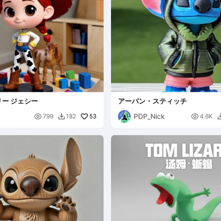
ー ジェシー
アーバン・スティッチ
PDP_Nick

53

799
182
4.6K
