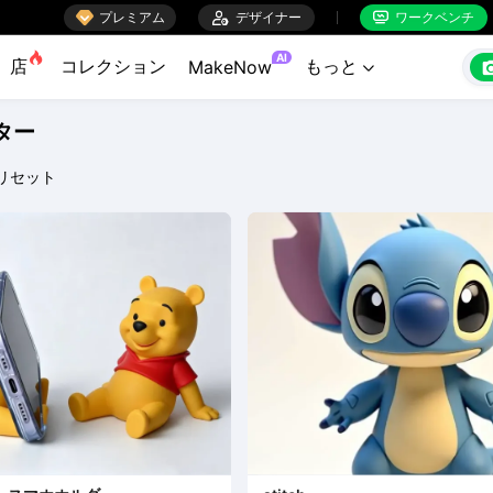

プレミアム

デザイナー
ワークベンチ


AI
店
コレクション
もっと
MakeNow

ター
リセット