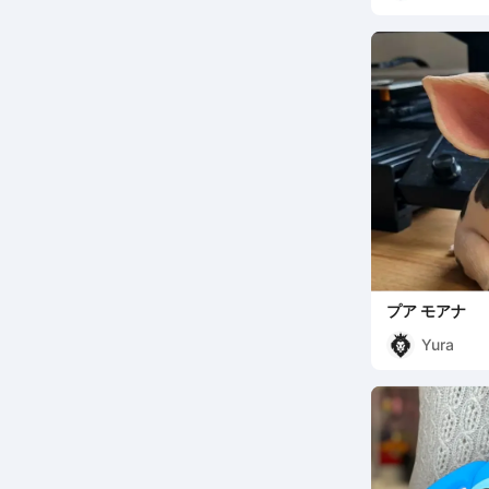
プア モアナ
Yura