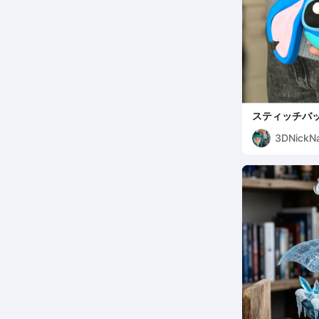
スティッチバッグ 
3DNickN