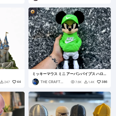
ミッキーマウス ミニ アーバンバイブス ハロウ
ィン 印刷準備完了
THE CRAFT
44

386
247
7.6K
1.4K


VAULT