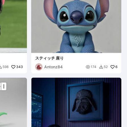
スティッチ 座り
Antonz84
343

6
598
174
52

