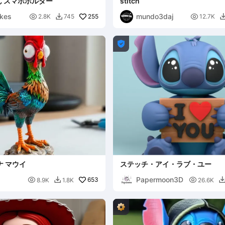
 スマホホルダー
stitch
kes
mundo3daj

255

2.8K
745
12.7K


ナ マウイ
ステッチ・アイ・ラブ・ユー
Papermoon3D

653

8.9K
1.8K
26.6K
