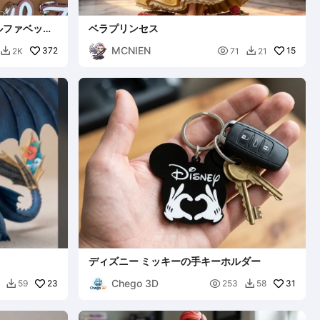
ルファベット
ベラプリンセス
MCNIEN
372

15
2K
71
21


ディズニー ミッキーの手キーホルダー
Chego 3D
23

31
59
253
58

