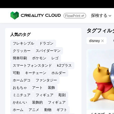
探検する
FlowPrint


タグフィル
人気のタグ
disney

フレキシブル
ドラゴン
クリッカー
スパイダーマン
簡単印刷
ポケモン
レゴ
スマートフォンスタンド
k2プラス
可動
キーチェーン
ホルダー
ホームデコ
ファンタジー
おもちゃ
アート
装飾
ミニチュア
フィギュア
彫刻
かわいい
装飾的
フィギュア
ホーム
アニメ
動物
ギフト