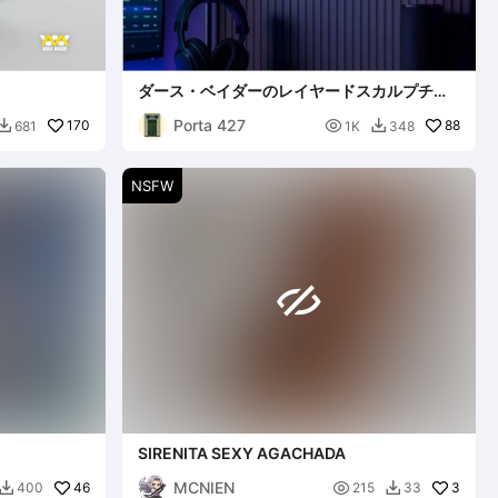
ダース・ベイダーのレイヤードスカルプチャ
ー
Porta 427
170

88
681
1K
348


NSFW

SIRENITA SEXY AGACHADA
MCNIEN
46

3
400
215
33

