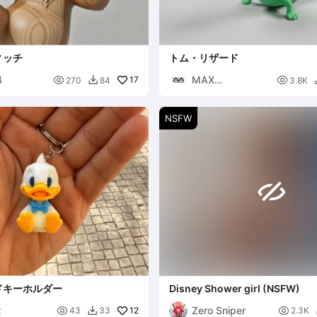
ィッチ
トム・リザード
4
MAX

17

270
84
3.8K

WORKSHOP
NSFW

ドキーホルダー
Disney Shower girl (NSFW)
x
Zero Sniper

12

43
33
2.3K
