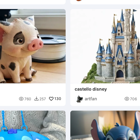
castello disney
artfan

130

760
257
706
