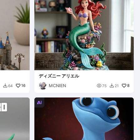
ディズニー アリエル
MCNIEN
16

8
64
75
21


