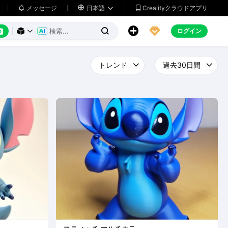
メッセージ

日本語
Crealityクラウドアプリ






ログイン


