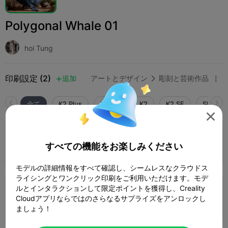
Polygonal Whale 01
hoi Tung
印刷設定 (2)
追加
アートとデザイン
彫刻と芸術作品



全て
K2 Plus
K2 Pro
K2
K2 SE
SPARKX 

0.2mm layer, 2 walls, 15% infill
すべての機能をお楽しみください
2 プレート
著者
01h 15m
31.24g



モデルの詳細情報をすべて確認し、シームレスなクラウドス
ライシングとワンクリック印刷をご利用いただけます。モデ
ルとインタラクションして限定ポイントを獲得し、Creality
0.2mm layer, 2 walls, 15% infill
Cloudアプリならではのさらなるサプライズをアンロックし
1 プレート
08m 19s
0.76g



ましょう！