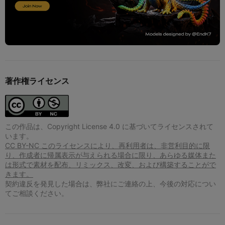
著作権ライセンス
この作品は、Copyright License 4.0 に基づいてライセンスされて
います。
CC BY-NC このライセンスにより、再利用者は、非営利目的に限
り、作成者に帰属表示が与えられる場合に限り、あらゆる媒体また
は形式で素材を配布、リミックス、改変、および構築することがで
きます。
契約違反を発見した場合は、弊社にご連絡の上、今後の対応につい
てご相談ください。