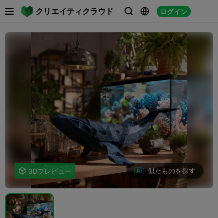

クリエイティクラウド
ログイン



似たものを探す

3Dプレビュー