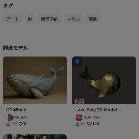
タグ
アート
鯨
幾何学的
マリン
装飾
関連モデル

CF Whale
Low-Poly 3D Model -
whale 低面數-鯨魚
AR3DP
3DP Park
81
149
217
111

