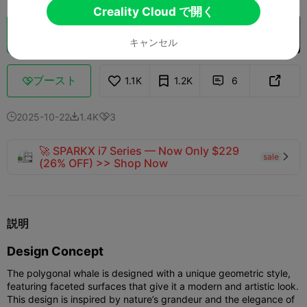
Creality Cloud で開く
クラウドスライス
Creality Cloud で開く

キャンセル
ブースト
1.1K
1.2K
6



2025-10-22
1.4K
3



🚀 SPARKX i7 Series — Now Only $229
sale

(26% OFF) >> Shop Now
説明
Design Concept
The polygonal whale is designed with a unique geometric style,
featuring faceted surfaces that give it a modern and artistic look.
This design is inspired by nature’s grandeur and the elegance of