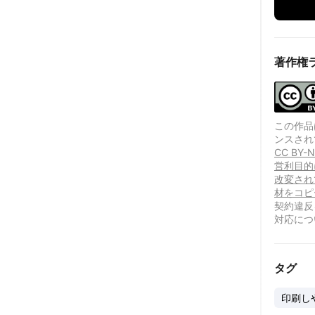
著作権
この作品は、
ンスされ
CC B
営利目的
改変され
材をコピ
契約違反
対応につ
タグ
印刷し