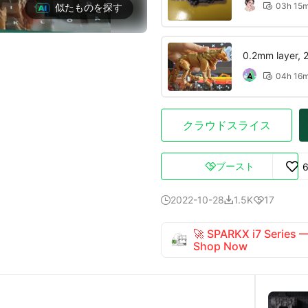
03h 15
似たものを探す

0.2mm layer, 2 
04h 16

クラウドスライス
ブースト

2022-10-28
1.5K
17



🚀 SPARKX i7 Series
Shop Now