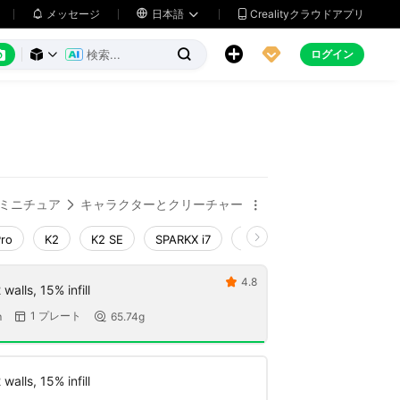
メッセージ

日本語
Crealityクラウドアプリ






ログイン



ミニチュア
キャラクターとクリーチャー


Pro
K2
K2 SE
SPARKX i7
Creality Hi
Ender-3 V4
4.8

walls, 15% infill
1 プレート
m
65.74g


walls, 15% infill