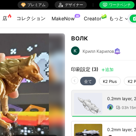

プレミアム

デザイナー
ワークベンチ


AI
店
コレクション
もっと
MakeNow
Creator

волк
Крилл Карилов
印刷設定 (3)
追加

全て
K2 Plus
K2 
0.2mm layer, 2 
03h 15

0.2mm layer, 2 