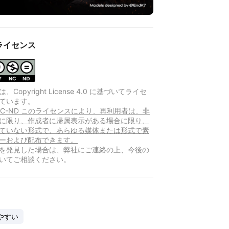
ライセンス
Copyright License 4.0 に基づいてライセ
ています。
Y-NC-ND このライセンスにより、再利用者は、非
に限り、作成者に帰属表示がある場合に限り、
ていない形式で、あらゆる媒体または形式で素
ーおよび配布できます。
を発見した場合は、弊社にご連絡の上、今後の
いてご相談ください。
やすい