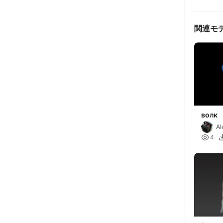
関連モ
волк
Al
H

4