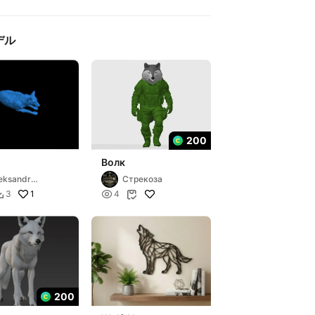
デル
200
Волк
eksandr
Стрекоза
odorchenko
1

3
4


200