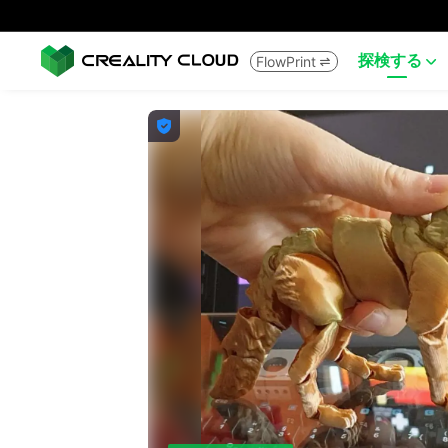
探検する
FlowPrint


