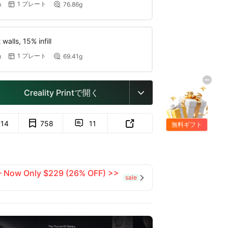
1 プレート
m
76.86g


walls, 15% infill
1 プレート
m
69.41g


Creality Printで開く

614
758
11


無料ギフト
 — Now Only $229 (26% OFF) >>
sale
