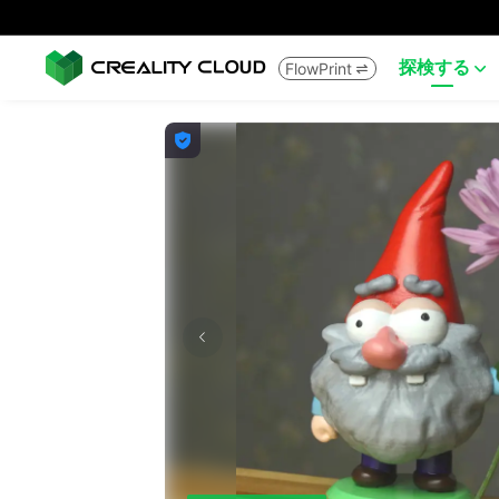
探検する
FlowPrint


