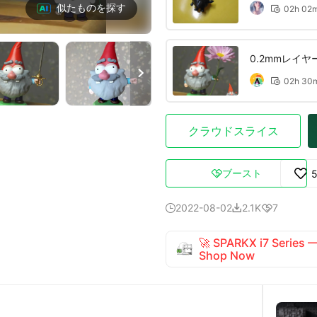
似たものを探す
02h 02

0.2mmレイ

02h 30

クラウドスライス
ブースト

2022-08-02
2.1K
7



🚀 SPARKX i7 Series
Shop Now