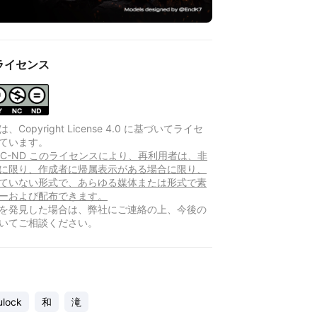
ライセンス
Copyright License 4.0 に基づいてライセ
ています。
Y-NC-ND このライセンスにより、再利用者は、非
に限り、作成者に帰属表示がある場合に限り、
ていない形式で、あらゆる媒体または形式で素
ーおよび配布できます。
を発見した場合は、弊社にご連絡の上、今後の
いてご相談ください。
lock
和
滝