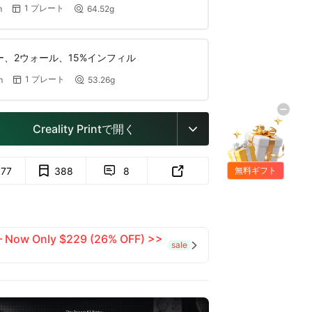
1 プレート
m
64.52g


ヤー、2ウォール、15%インフィル
1 プレート
m
53.26g


Creality Printで開く

577
388
8


無料ギフト
 — Now Only $229 (26% OFF) >>
sale
