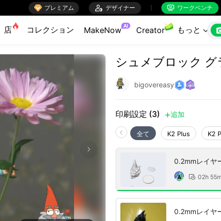

プレミアム

デザイナー
ワークベンチ


AI
店
コレクション
もっと
MakeNow
Creator

シュメブロック 
bigovereasy
印刷設定 (3)
追加

全て
K2 Plus
K2 
0.2mmレイ
02h 55

0.2mmレイ