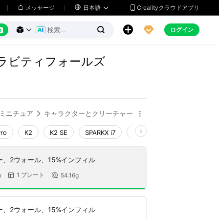
メッセージ

日本語
Crealityクラウドアプリ






ログイン



グラビティフォールズ
ミニチュア
キャラクターとクリーチャー


Pro
K2
K2 SE
SPARKX i7
Creality Hi
Ender-3 V4
ヤー、2ウォール、15%インフィル
1 プレート
m
54.16g


ヤー、2ウォール、15%インフィル