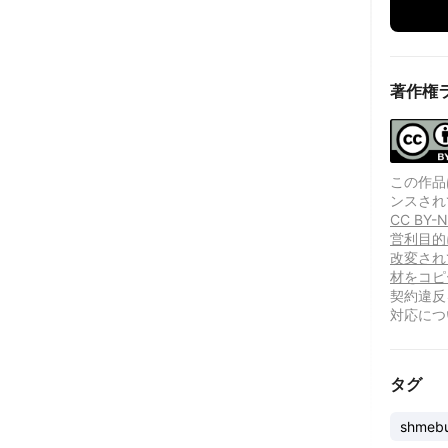
著作権
この作品は、
ンスされ
CC B
営利目的
改変され
材をコピ
契約違反
対応につ
タグ
shmebu