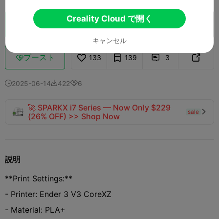
Creality Cloud で開く
クラウドスライス
Creality Cloud で開く

キャンセル
ブースト
133
139
3



2025-06-14
422
6



🚀 SPARKX i7 Series — Now Only $229
sale

(26% OFF) >> Shop Now
説明
**Print Settings:**
- Printer: Ender 3 V3 CoreXZ
- Material: PLA+