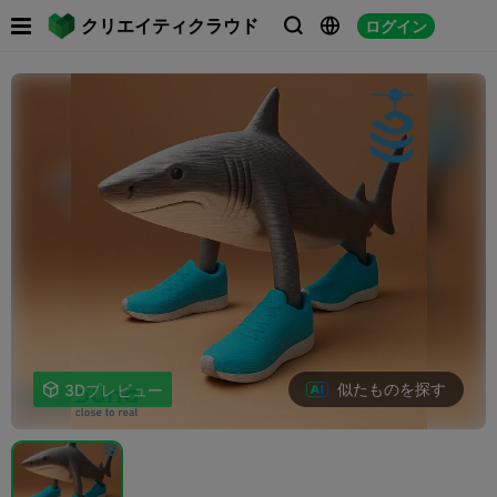

クリエイティクラウド
ログイン



似たものを探す

3Dプレビュー