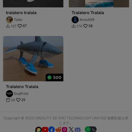
tralalero tralala
Tralalero Tralala
Taito
Arno499
67
58
167
174


500
Tralalero Tralala
DusPrint
25
36

Copyright © 2025 CREALITY 3D (HK) TECHNOLOGY LIMITED 無断転載を禁
じます。





