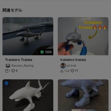
関連モデル
100
Tralalero Tralala
tralalero tralala
Racoon_Racing
oli boli
3
77
1
134


