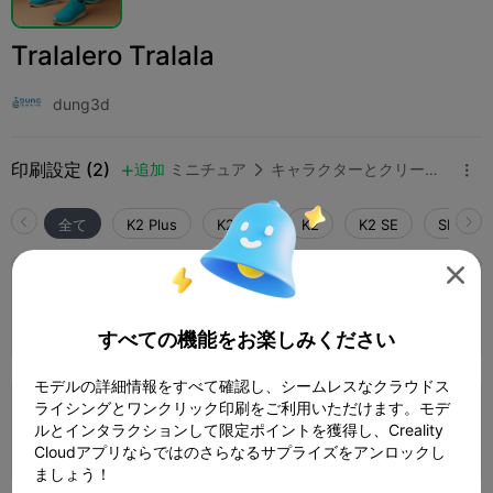
Tralalero Tralala
dung3d
印刷設定 (2)
追加
ミニチュア
キャラクターとクリーチャー



全て
K2 Plus
K2 Pro
K2
K2 SE
SPARKX 

0.2mm layer, 2 walls, 15% infill
1 プレート
02h 32m
39.36g



すべての機能をお楽しみください
モデルの詳細情報をすべて確認し、シームレスなクラウドス
ライシングとワンクリック印刷をご利用いただけます。モデ
0.2mm layer, 2 walls, 15% infill
ルとインタラクションして限定ポイントを獲得し、Creality
1 プレート
08h 56m
193.93g



Cloudアプリならではのさらなるサプライズをアンロックし
ましょう！