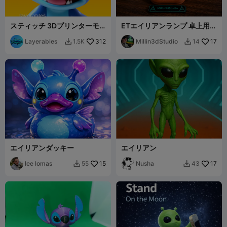
スティッチ 3Dプリンターモ
ETエイリアンランプ 卓上用
デル - STLファイル - かわい
品/ゲーミングステーション
いディズニーコレクタブル
Layerables
312
Millin3dStudio
17
1.5K
14


エイリアンダッキー
エイリアン
lee lomas
15
Nusha
17
55
43

