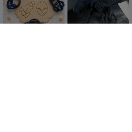
宇宙テーマクッキーカッター
エイリアン、幼生ゼノモーフ
セット
Woow Concept
167
Ainon3Dprint
54
122


3D
cz
G
I
F
ジョウロ Xenovessel
E.T. el Extraterrestre
HpInvent
48
Ark3D
123
94
282

