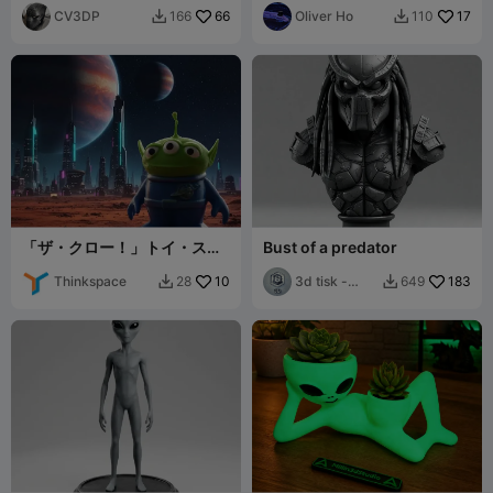
CV3DP
66
Oliver Ho
17
166
110


「ザ・クロー！」トイ・スト
Bust of a predator
ーリー エイリアン
Thinkspace
10
3d tisk -
183
28
649


Sam