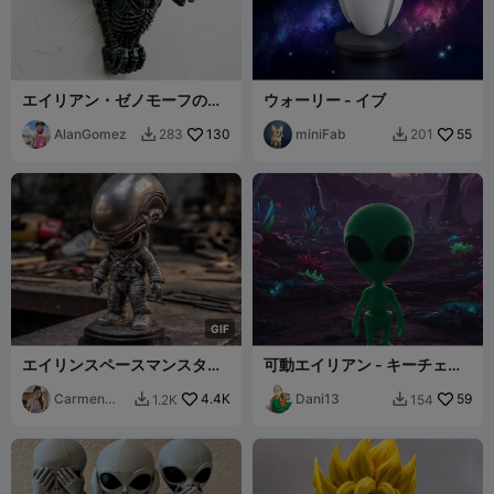
エイリアン・ゼノモーフの棚
ウォーリー - イブ
/ エイリアン・ゼノモーフの
棚
AlanGomez
130
miniFab
55
283
201


G
I
F
エイリンスペースマンスタイ
可動エイリアン - キーチェー
ル
ン
Carmen
4.4K
Dani13
59
1.2K
154


Chan