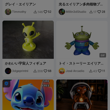
グレイ・エイリアン
光るエイリアン多肉植物プラ
ンター – 3Dプリントデコ
Timmothy
52
Millin3dStudio
28
146
17


G
I
F
かわいい宇宙人フィギュア
トイ・ストーリー エイリアン
小さな緑の男たち H2C マルチ
3dgeprintnl
68
カラー 3D
José Arcadio
11
206
43


