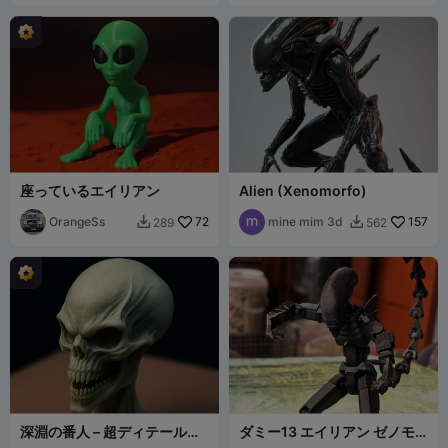
座っているエイリアン
Alien (Xenomorfo)
OrangeSs
72
mine mim 3d
157
289
562


深淵の番人 – 超ディテールの
ダミー13 エイリアン ゼノモ
エイリアンスカル
ーフ