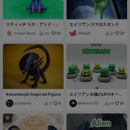
スティッチ リロ・アンド・ス
エイリアン スマホスタンド
ティッチ インスパイアード フ
ィギュア トイ ファンアート
Dream Mesh
52
3DMaR
22
264
81


Xenomorph Inspired Figure
エイリアン＆猫のUFOキーホ
ルダー
azi3dprint
6
Makerize3D
54
11
84


