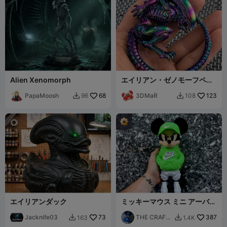
Alien Xenomorph
エイリアン・ゼノモーフペン
ダント
PapaMoosh
68
3DMaR
123
96
108


エイリアンダック
ミッキーマウス ミニ アーバン
バイブス ハロウィン 印刷準備
Jacknife03
73
完了
THE CRAFT
387
163
1.4K


VAULT