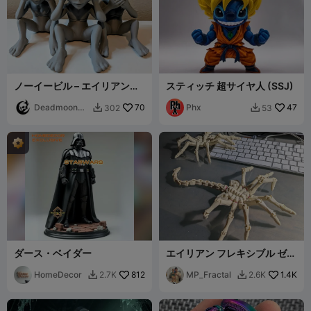
ノーイービル – エイリアンコ
スティッチ 超サイヤ人 (SSJ)
レクション
Deadmoon
70
Phx
47
302
53


Designs
ダース・ベイダー
エイリアン フレキシブル ゼノ
モーフ
HomeDecor
812
MP_Fractal
1.4K
2.7K
2.6K

