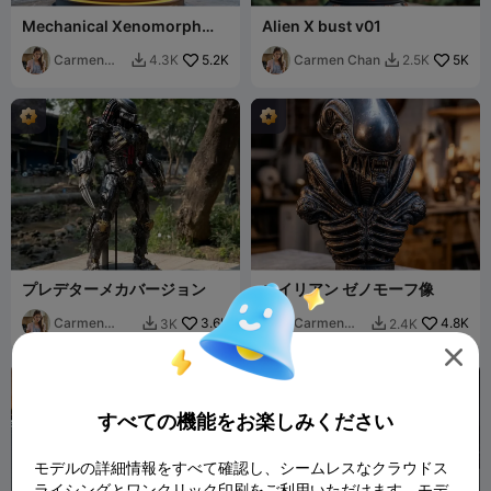
Mechanical Xenomorph
Alien X bust v01
v08
Carmen
5.2K
Carmen Chan
5K
4.3K
2.5K


Chan
プレデターメカバージョン
エイリアン ゼノモーフ像
Carmen
3.6K
Carmen
4.8K
3K
2.4K


Chan
Chan

すべての機能をお楽しみください
モデルの詳細情報をすべて確認し、シームレスなクラウドス
ライシングとワンクリック印刷をご利用いただけます。モデ