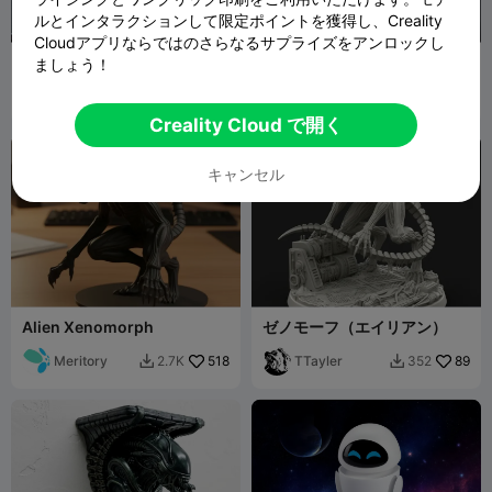
ルとインタラクションして限定ポイントを獲得し、Creality
Cloudアプリならではのさらなるサプライズをアンロックし
エイリアン・ゼノモーフ S
トイ・ストーリー エイリアン
ましょう！
Carmen
4.9K
miniFab
72
3.9K
315


Chan
Creality Cloud で開く
キャンセル
Alien Xenomorph
ゼノモーフ（エイリアン）
Meritory
518
TTayler
89
2.7K
352

