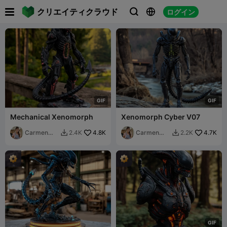

クリエイティクラウド
ログイン



G
I
F
G
I
F
Mechanical Xenomorph
Xenomorph Cyber V07
Carmen
4.8K
Carmen
4.7K
2.4K
2.2K


Chan
Chan
G
I
F