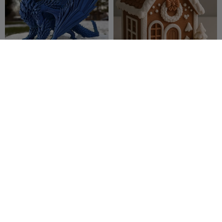
クリスタルドラゴン
Christmas
BondFire
152
i5heep5hgge
548
395
1.5K


r
クリスマスバブル
ボウル • クリスマス 2025
Spark
135
h3li0
164
163
441


Poznań