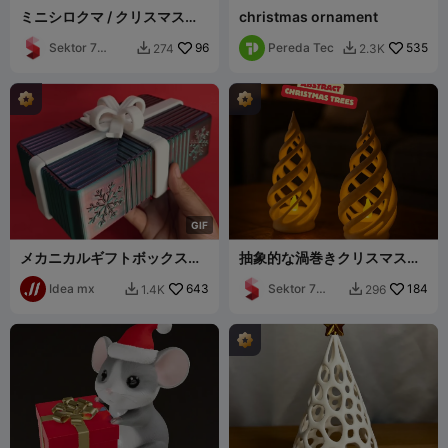
ミニシロクマ / クリスマスミ
christmas ornament
ニフィギュア
Sektor 7
96
Pereda Tec
535
274
2.3K


Studios
G
I
F
メカニカルギフトボックス
抽象的な渦巻きクリスマスツ
V2
リー / LEDティーライト
Idea mx
643
Sektor 7
184
1.4K
296


Studios