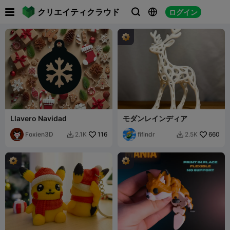

クリエイティクラウド
ログイン



Llavero Navidad
モダンレインディア
Foxien3D
116
fifindr
660
2.1K
2.5K

