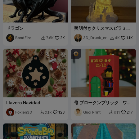
ドラゴン
照明付きクリスマスピラミッ
ド
BondFire
2K
3D_Druck_er
1.1K
7.6K
4K


Llavero Navidad
🎅 ブロークンブリック – ワー
クショップのサンタ（12月24
Foxien3D
123
日）
Quoi Print
217
2.1K
911

