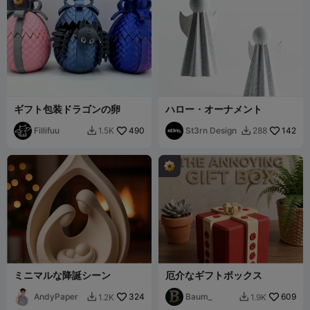
ギフト包装ドラゴンの卵
ハロー ⬝ オーナメント
Fillifuu
490
St3rn Design
142
1.5K
288


ミニマルな降誕シーン
厄介なギフトボックス
AndyPaper
324
Baum_
609
1.2K
1.9K

