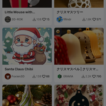
Little Mouse with
クリスマスツリー
Christmas Gift
3D-ROK
15
fifindr
571
108
1.8K


Santa Claus Chibi
クリスマスベル | クリスマス
オーナメント
Foxien3D
66
ERAVIA
795
138
2.2K

