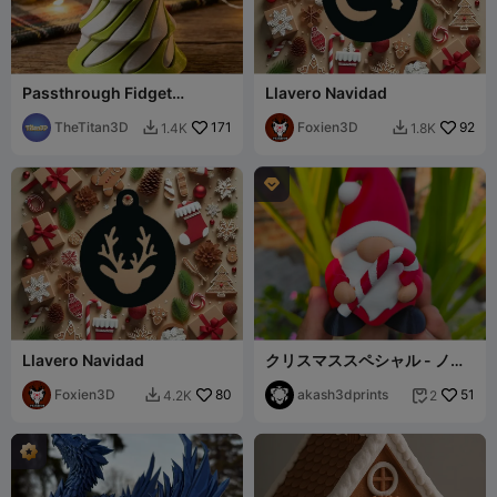
Passthrough Fidget
Llavero Navidad
Christmas Tree
TheTitan3D
171
Foxien3D
92
1.4K
1.8K



Llavero Navidad
クリスマススペシャル - ノー
ム（キャンディースティッ
Foxien3D
80
ク）
akash3dprints
51
4.2K
2

