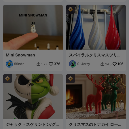
Mini Snowman
スパイラルクリスマスツリー
トッパー（花瓶モード）
fifindr
376
S-Jerry
196
1.7K
245


ジャック・スケリントン/グリ
クリスマスのトナカイ ローポ
ンチ ナイトメアー・ビフォ
リ