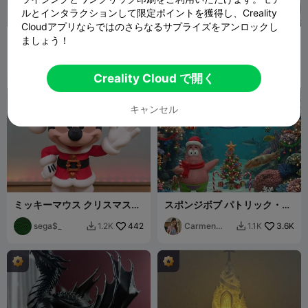
ルとインタラクションして限定ポイントを獲得し、Creality
Cloudアプリならではのさらなるサプライズをアンロックし
クリスマス暖炉（照明付
シンプソンズ バート（クリス
ましょう！
き）// クリスマス暖炉（照明
マス×フォートナイトエディ
付き）
Allpa
245
ション）
Carmen
3.4K
812
1.2K


Chan
Creality Cloud で開く
キャンセル
ミッキーマウス クリスマスエ
スポンジボブ パトリック・ス
ディション
ターフィッシュ（クリスマス
sega$_
442
バージョン）
Carmen
3.6K
1.2K
1.1K


Chan