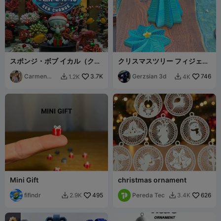
スポンジ・ボブ イカル（クリ
クリスマスツリー フィジェッ
スマスエディション）
トトイ
Carmen
3.7K
Gerzsian 3d
746
1.2K
4K


Chan
Mini Gift
christmas ornament
fifindr
495
Pereda Tec
626
2.9K
3.4K

