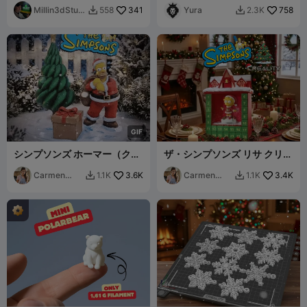
ア・クリスマス バスト
Millin3dStudi
341
Yura
758
558
2.3K


o
G
I
F
シンプソンズ ホーマー（クリ
ザ・シンプソンズ リサ クリス
スマスギフトボックス像）
マスエディション
Carmen
3.6K
Carmen
3.4K
1.1K
1.1K


Chan
Chan