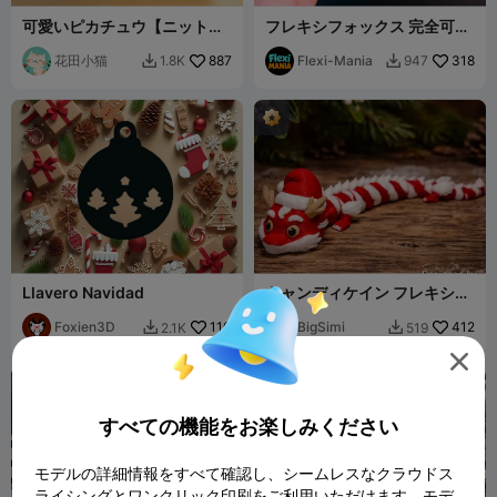
可愛いピカチュウ【ニット】
フレキシフォックス 完全可動
キーホルダー
式 3Dプリント可能 動物おも
花田小猫
887
ちゃ
Flexi-Mania
318
1.8K
947


Llavero Navidad
キャンディケイン フレキシド
ラゴン
Foxien3D
110
BigSimi
412
2.1K
519



すべての機能をお楽しみください
モデルの詳細情報をすべて確認し、シームレスなクラウドス
ライシングとワンクリック印刷をご利用いただけます。モデ