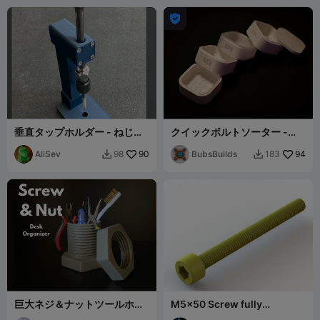

垂直タップホルダー - ねじ切
クイックボルトソーター -
りガイド
M2、M3、M4、M5
AliSev
90
BubsBuilds
94
98
183


巨大ネジ＆ナットツールホル
M5x50 Screw fully
ダー - デスクオーガナイザー
threaded (ISO 4762 / DIN