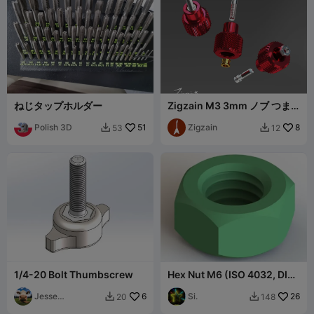
ねじタップホルダー
Zigzain M3 3mm ノブ つま
みネジ セット
Polish 3D
51
Zigzain
8
53
12


1/4-20 Bolt Thumbscrew
Hex Nut M6 (ISO 4032, DIN
934)
Jesse
6
Si.
26
20
148


Hochstetler