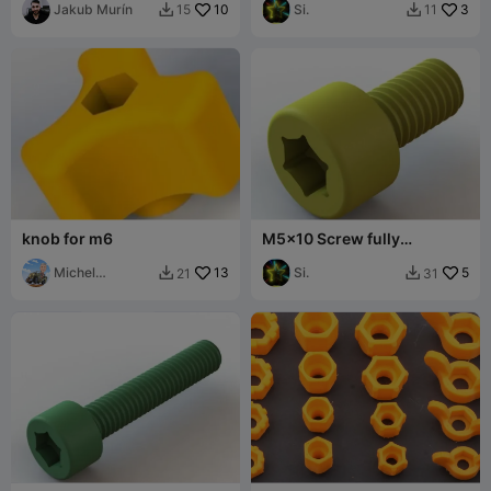
Jakub Murín
10
912)
Si.
3
15
11


knob for m6
M5x10 Screw fully
threaded (ISO 4762 / DIN
Michel
13
912)
Si.
5
21
31


Bernardini