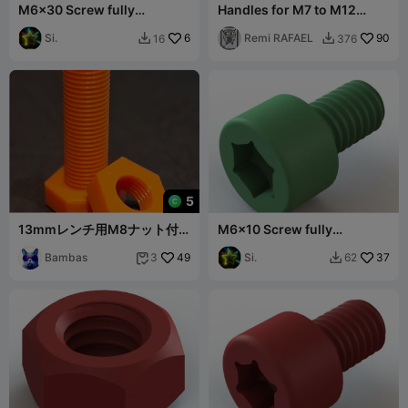
M6x30 Screw fully
Handles for M7 to M12
threaded (ISO 4762 / DIN
bolts and screws
912)
Si.
6
Remi RAFAEL
90
16
376


5
13mmレンチ用M8ナット付
M6x10 Screw fully
ボルト
threaded (ISO 4762 / DIN
Bambas
49
912)
Si.
37
3
62

