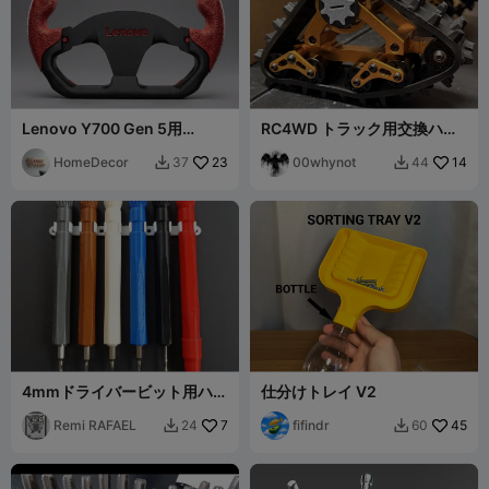
Lenovo Y700 Gen 5用
RC4WD トラック用交換ハブ
Legionレーシングスタイルグ
ボルトおよびブッシュ
リップ
HomeDecor
23
00whynot
14
37
44


4mmドライバービット用ハン
仕分けトレイ V2
ドル
Remi RAFAEL
7
fifindr
45
24
60

