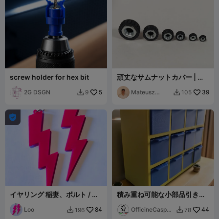
screw holder for hex bit
頑丈なサムナットカバー | グ
リップノブ (M3-M10)
2G DSGN
5
Mateusz
39
9
105


Tokarz

イヤリング 稲妻、ボルト / イ
積み重ね可能な小部品引き出
ヤリング 稲妻、雷 #1
しユニット
Loo
84
OfficineCasper
44
196
78


LAB