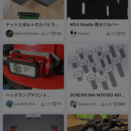
ナットとボルトのスパイラル
IKEA Skadis 用ネジカバー
フィジェット
Millin3dStudio
33
Kazdo
12
37
25


ヘッドランプマウント
SCREWS M4-M16 ISO 4017
Milwaukee 2163-21 Bolt ハ
(NORMAL HEX BOLT)
ードハット
user59130400
71
popeye_the_
680
171
8.7K


34
sailor_ma