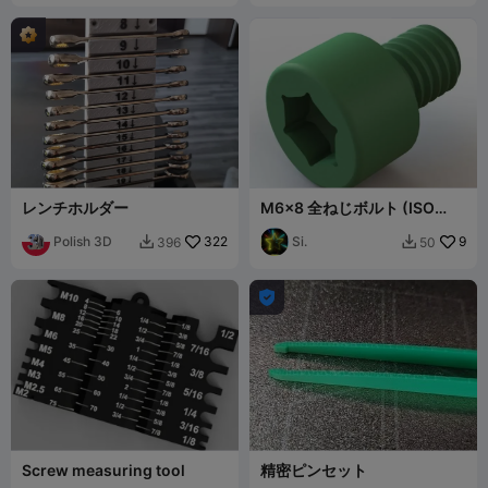
レンチホルダー
M6x8 全ねじボルト (ISO
4762 / DIN 912)
Polish 3D
322
Si.
9
396
50



Screw measuring tool
精密ピンセット