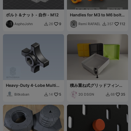
ボルト＆ナット - 自作 - M12
Handles for M3 to M6 bolts
and screws
AsphoJohn
9
Remi RAFAEL
112
26
357


Heavy-Duty 4-Lobe Multi-
積み重ね式グリッドフィンネ
Drive Knob (M6, M8, 1/4",
リーファンネルトレイ
5/16")
Bitkoban
5
2G DSGN
35
14
68

