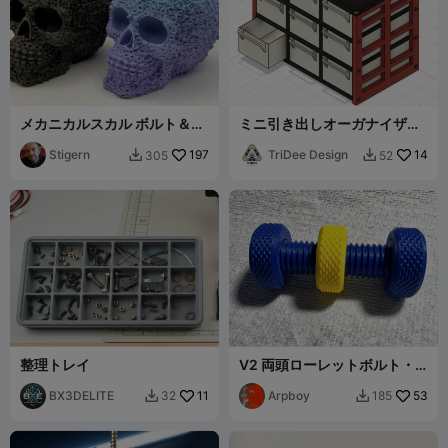
メカニカルスカル ボルト＆ナ
ミニ引き出しオーガナイザー
ット
（スタック可能）
Stigern
197
TriDee Design
14
305
52


整理トレイ
V2 両頭ローレットボルト・
ナット
BX3DELITE
11
Arpboy
53
32
185

