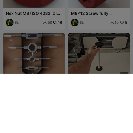
Hex Nut M8 (ISO 4032, DIN
M8x12 Screw fully
934)
threaded (ISO 4762 / DIN
Si.
16
912)
Si.
5
58
10


G
I
F
タップホルダー
Stress relief bolt + screw
Polish 3D
80
3DLEV
1
48

