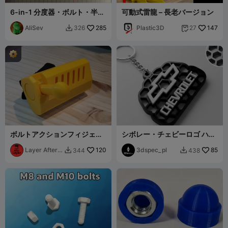
6-in-1 分度器・ボルト・半
可動式雷龍 – 長老バージョン
径・定規・キャリパーツール
（SAE-インチ）
AliSev
285
Plastic3D
147
326
27


ボルトアクションフィジェッ
シボレー・チェビーロゴ ハニ
ト
カムキーチェーン
Layer After
120
3dspec_pl
85
344
438


Layer