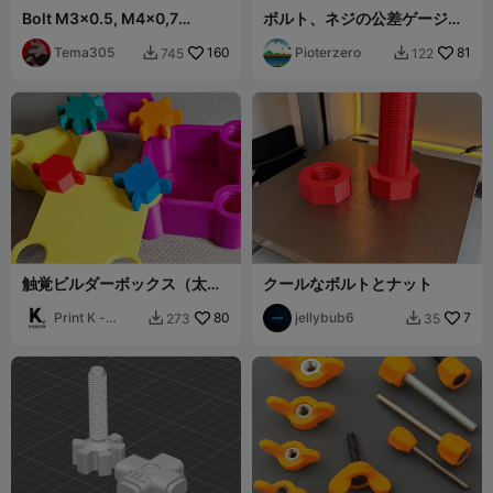
Bolt M3x0.5, M4x0,7
ボルト、ネジの公差ゲージ、
(Length 5–30 mm, 6-40
測定 - M2からM6。
mm) with Hex Socke
Tema305
160
Pioterzero
81
745
122


触覚ビルダーボックス（太め
クールなボルトとナット
でカラフル、遊びのために作
られた）
Print K -
80
jellybub6
7
273
35


01001011