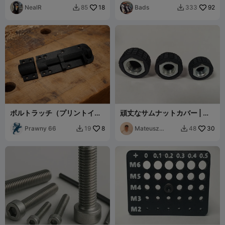
NealR
18
Bads
92
85
333


ボルトラッチ（プリントイン
頑丈なサムナットカバー | グ
プレイス）
リップノブ (M12-M16)
Prawny 66
8
Mateusz
30
19
48


Tokarz