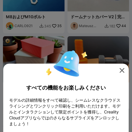
M8およびM10ボルト
ドームナットカバー V2 | 完璧
なフィット (M3-M16)
CARLO921
35
Mateusz
44
345
182


Tokarz

すべての機能をお楽しみください
ボックスストレージ -
Nut & Bolt
90x150x50
OfficineCaspe
57
Eon3d_
398
227
1.6K


モデルの詳細情報をすべて確認し、シームレスなクラウドス
rLAB
ライシングとワンクリック印刷をご利用いただけます。モデ
ルとインタラクションして限定ポイントを獲得し、Creality
Cloudアプリならではのさらなるサプライズをアンロックし
ましょう！