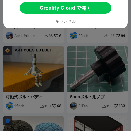
Creality Cloud で開く
キャンセル
M4ネジスペーサー
ミニボルトバディ
AnklaPrinter
6
fifindr
64
63
117


可動式ボルトバディ
6mmボルト用ノブ
fifindr
68
PiTon
133
130
150


