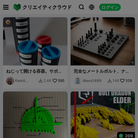

クリエイティクラウド
ログイン



ねじって開ける容器。サポー
完全なメートルボルト、ナッ
ト不要！
ト、ワッシャーセット（M8
Kamil
595
～M14）
Alexs1499
109
2.4K
148


Sokalski
399