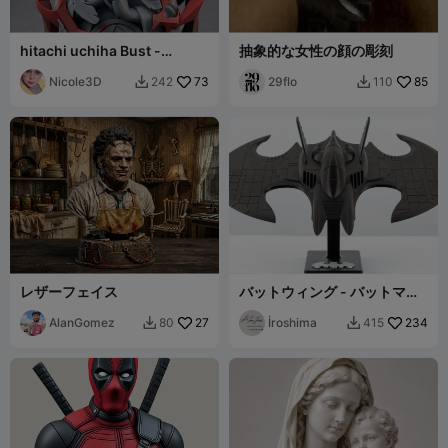
hitachi uchiha Bust -
抽象的な女性の顔の彫刻
Naruto
Nicole3D
73
29flo
85
242
110


レザーフェイス
バットウィング - バットマン
(1989) 映画準拠ディスプレイ
AlanGomez
27
モデル
İroshima
234
80
415

