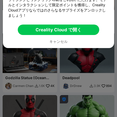
ルとインタラクションして限定ポイントを獲得し、Creality
G
I
F
Cloudアプリならではのさらなるサプライズをアンロックし
Alien X bust v01
エイリアン ゼノモーフ像
ましょう！
Carmen Chan
5K
Carmen
4.8K
2.5K
2.4K


Chan
Creality Cloud で開く

キャンセル
Godzilla Statue (Ocean
Deadpool
Version)
Carmen Chan
4K
DrDrew
894
1.6K
3.9K


