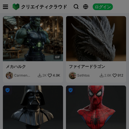

クリエイティクラウド
ログイン



G
I
F
メカハルク
ファイアードラゴン
Carmen
4.9K
Sethtos
912
2K
2.6K


Chan

