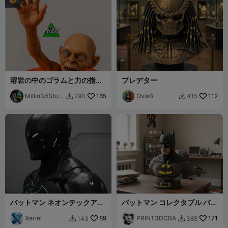
溶岩の中のゴラムと力の指輪
プレデター
ロード・オブ・ザ・リング
LOTR
Millin3dStudi
165
OvisB
112
290
415


o
バットマン ネオンテックアー
バットマン コレクタブル バス
マーバスト
ト
Xeriel
89
PRINT3DCBA
171
143
385

