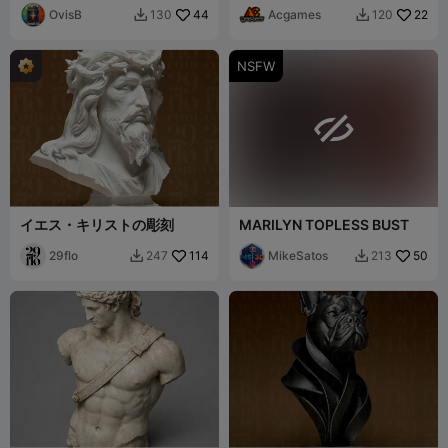
OvisB
44
Acgames
22
130
120


NSFW

イエス・キリストの彫刻
MARILYN TOPLESS BUST
29flo
114
MikeSatos
50
247
213

