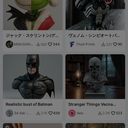
ジャック・スケリントン/グリ
ヴェノム・シンビオートバス
ンチ ナイトメアー・ビフォ
ト | 高精細ホラー彫刻
ア・クリスマス バスト
Millin3dStud
344
Fluid Prints
90
562
321


io
Realistic bust of Batman
Stranger Things Vecna
busto sculpture
3d tisk -
639
Valo
523
2.1K
2.3K


Sam