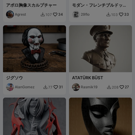
アポロ胸像スカルプチャー
モダン・フレンチブルドッグ
の胸像
Agrest
34
29flo
33
107
103


ジグソウ
ATATÜRK BÜST
AlanGomez
31
Rasmik19
27
77
208

