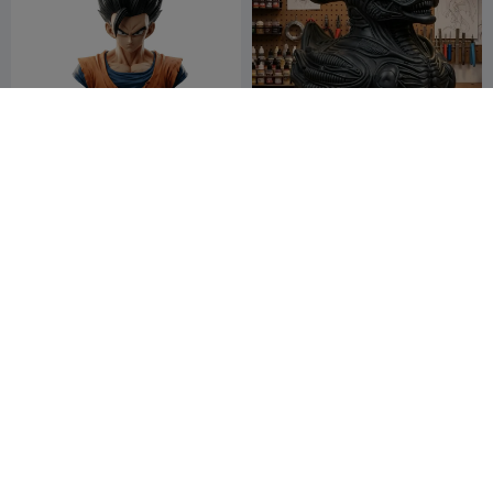
悟飯バスト - ドラゴンボール
エイリアンダック
Z 究極の戦士: 高精細3D
Acgames
40
Jacknife03
73
116
163


G
I
F
スター・ウォーズ ダース・ベ
聖心のイエス
イダー ヘッドバスト サングラ
ス/帽子ホルダー
Millin3dStudi
259
user176096008
8
523
27


o
2
NSFW