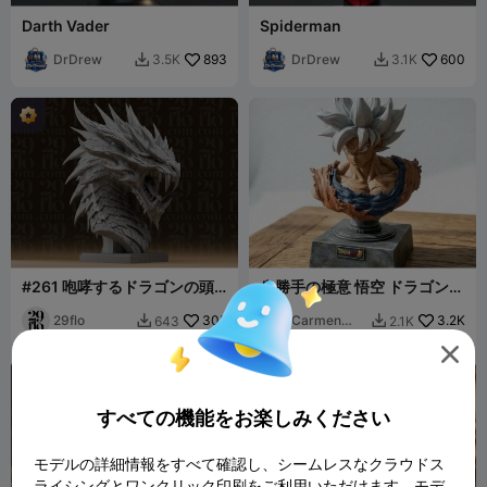
Darth Vader
Spiderman
DrDrew
893
DrDrew
600
3.5K
3.1K


#261 咆哮するドラゴンの頭
身勝手の極意 悟空 ドラゴンボ
部レジンバスト
ールスーパー
29flo
305
Carmen
3.2K
643
2.1K


Chan

すべての機能をお楽しみください
モデルの詳細情報をすべて確認し、シームレスなクラウドス
ライシングとワンクリック印刷をご利用いただけます。モデ