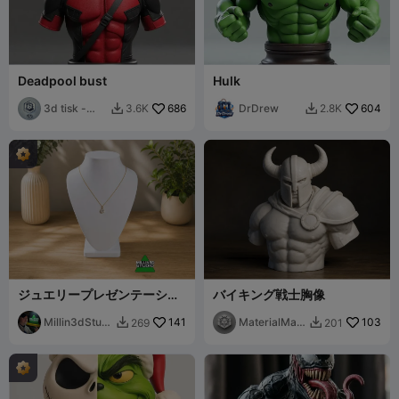
Deadpool bust
Hulk
3d tisk -
686
DrDrew
604
3.6K
2.8K


Sam
ジュエリープレゼンテーショ
バイキング戦士胸像
ン用のエレガントなネックレ
スディスプレイバスト
Millin3dStudi
141
MaterialMatr
103
269
201


o
ix