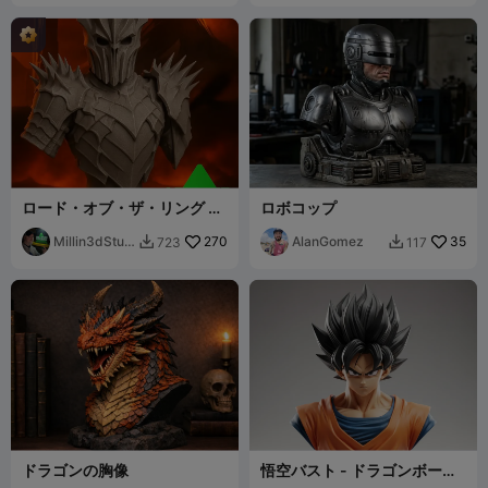
ロード・オブ・ザ・リング 暗
ロボコップ
黒卿サウロン スタチューバス
ト
Millin3dStud
270
AlanGomez
35
723
117


io
ドラゴンの胸像
悟空バスト - ドラゴンボール
Z 伝説のサイヤ人：高精細3D