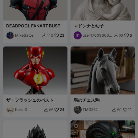
DEADPOOL FANART BUST
マドンナと幼子
MikeSatos
23
user176096008
6
110
28


2
ザ・フラッシュのバスト
馬のチェス駒
Kero G
24
TMG252
11
85
50

