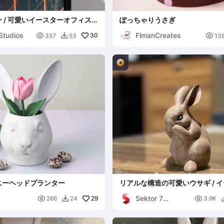
 / 可愛いイースターオフィス
ぽっちゃりうさぎ
デコ
Studios
FlmanCreates

30

357
53
13

ニーヘッドプランター
リアルな構造の可愛いウサギ / 
コレーション
Sektor 7

29

266
24
3.9K

Studios