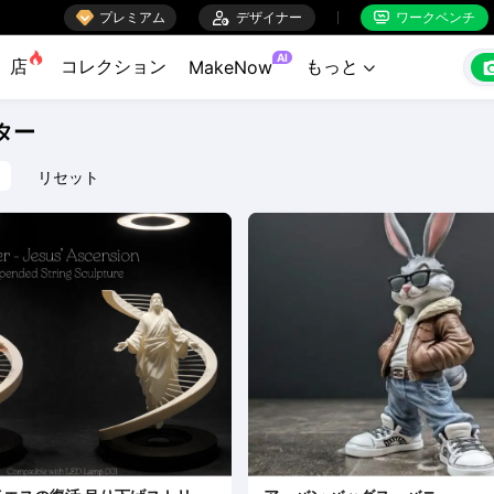

プレミアム

デザイナー
ワークベンチ


AI
店
コレクション
もっと
MakeNow

ター
リセット