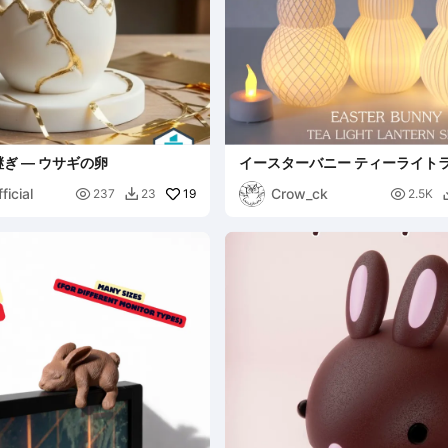
ぎ — ウサギの卵
イースターバニー ティーライト
ト
ficial
Crow_ck

19

237
23
2.5K
