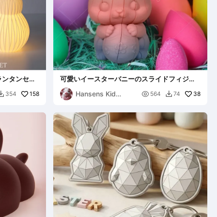
ランタンセッ
可愛いイースターバニーのスライドフィジェ
ット
Hansens Kid
158

38
354
564
74


Ranch