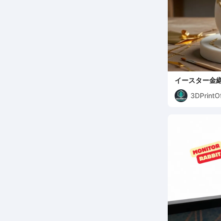
イースター金継
3DPrintOf