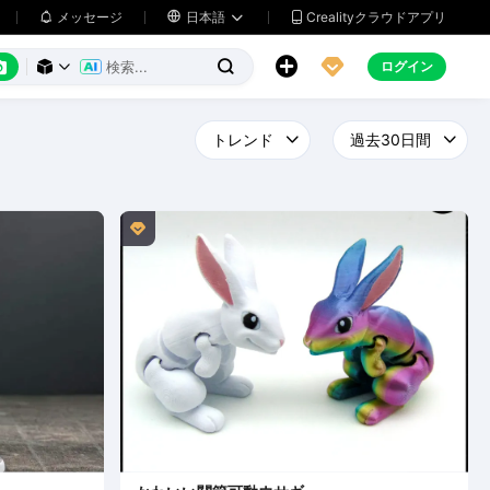
メッセージ

日本語
Crealityクラウドアプリ






ログイン



