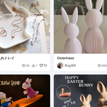
入れトレイ
Osterhase
Bogi89

12

96
7
868
