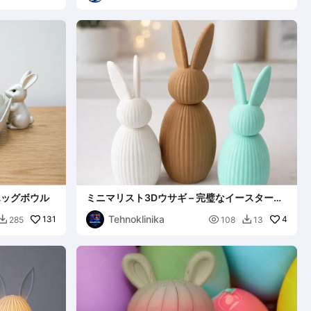
エッグボウル
ミニマリスト3Dウサギ – 完璧なイースターデ
コレーション
Tehnoklinika
131

4
285
108
13

