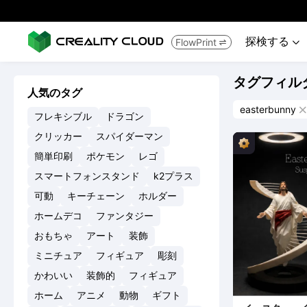
探検する
FlowPrint


タグフィル
人気のタグ
easterbunny

フレキシブル
ドラゴン
クリッカー
スパイダーマン
簡単印刷
ポケモン
レゴ
スマートフォンスタンド
k2プラス
可動
キーチェーン
ホルダー
ホームデコ
ファンタジー
おもちゃ
アート
装飾
ミニチュア
フィギュア
彫刻
かわいい
装飾的
フィギュア
ホーム
アニメ
動物
ギフト