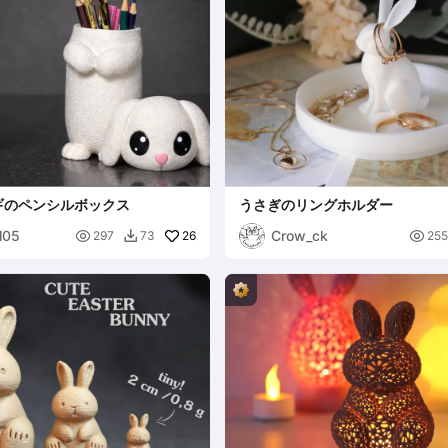
ギのペンシルボックス
うさぎのリングホルダー
l05
Crow_ck

26

297
73
255
