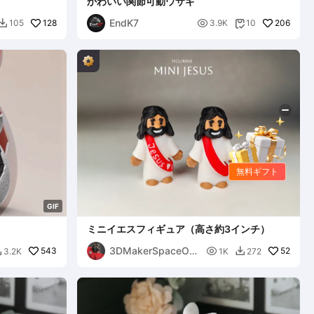
かわいい関節可動ウサギ
EndK7
128

206
105
3.9K
10


無料ギフト
G
I
F
ミニイエスフィギュア（高さ約3インチ）
3DMakerSpaceOffi
543

52
3.2K
1K
272


cial