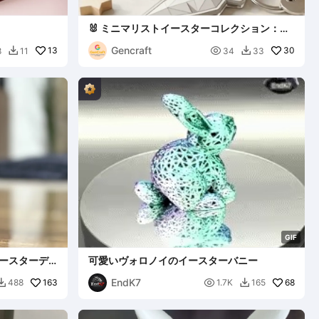
🐰 ミニマリストイースターコレクション：ロ
ーポリキーホルダー
Gencraft
13

30
8
11
34
33


G
I
F
イースターデ
可愛いヴォロノイのイースターバニー
EndK7
163

68
488
1.7K
165

