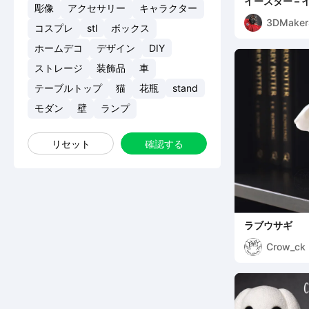
イースター –
彫像
アクセサリー
キャラクター
グアート
3DMaker
コスプレ
stl
ボックス
Official
ホームデコ
デザイン
DIY
ストレージ
装飾品
車
テーブルトップ
猫
花瓶
stand
モダン
壁
ランプ
リセット
確認する
ラブウサギ
Crow_ck