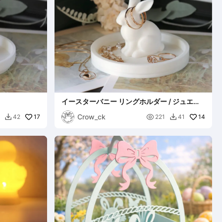
イースターバニー リングホルダー / ジュエリ
ーディッシュ
Crow_ck
17

14
42
221
41

