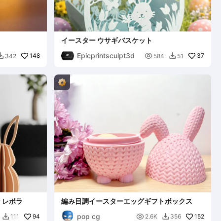
イースター ウサギバスケット
Epicprintsculpt3d
148

37
342
584
51


 レポラ
編み目調イースターエッグギフトボックス
pop cg
94

152
111
2.6K
356

