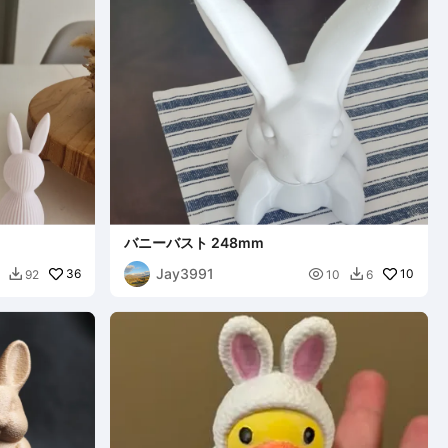
バニーバスト 248mm
Jay3991
36

10
92
10
6

