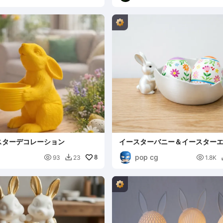
スターデコレーション
イースターバニー＆イースター
s
pop cg

8

93
23
1.8K
