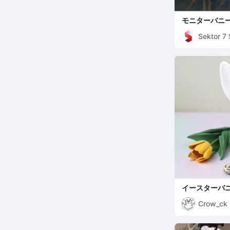
モニターバニー
デコ / ウサギ
Sektor 7 
イースターバ
Crow_ck