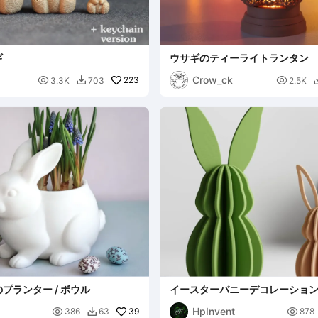
ギ
ウサギのティーライトランタン
Crow_ck

223

3.3K
703
2.5K

プランター / ボウル
イースターバニーデコレーション
HpInvent

39

386
63
878
