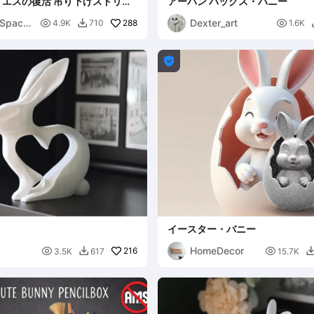
 イエスの復活 吊り下げストリン
アーバン バッグス・バニー
Space
Dexter_art

288

4.9K
710
1.6K


イースター・バニー
HomeDecor

216

3.5K
617
15.7K
