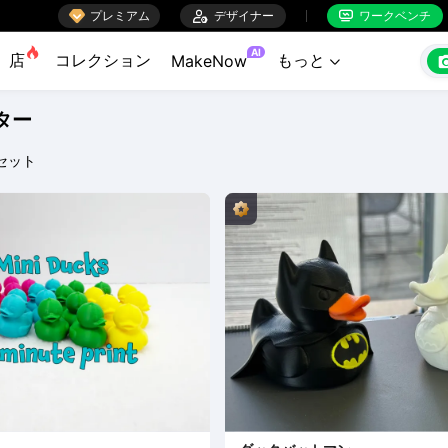

プレミアム

デザイナー
ワークベンチ


AI
店
コレクション
もっと
MakeNow

ター
セット