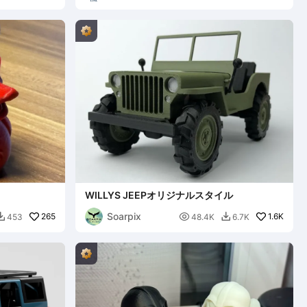
WILLYS JEEPオリジナルスタイル
Soarpix
265

1.6K
453
48.4K
6.7K

