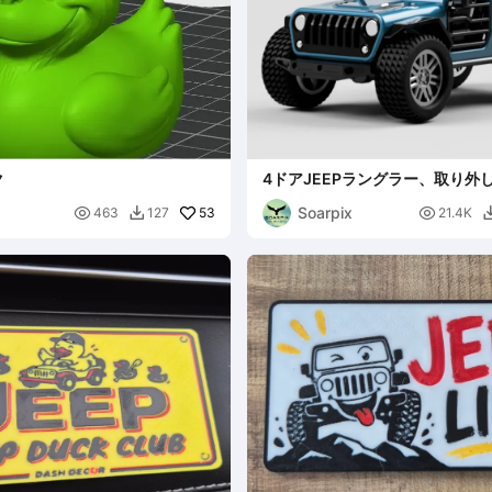
ク
4ドアJEEPラングラー、取り外
ドトップ付き
Soarpix

53

463
127
21.4K
