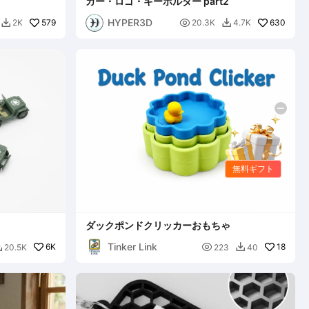
カー・ロゴ・キーホルダー part2
HYPER3D
579

630
2K
20.3K
4.7K


無料ギフト
ダックポンドクリッカーおもちゃ
Tinker Link
6K

18
20.5K
223
40

