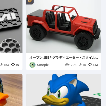
オープン JEEP グラディエーター・スタイル -
印刷可
Soarpix
30

483
134
12.7K
1K

