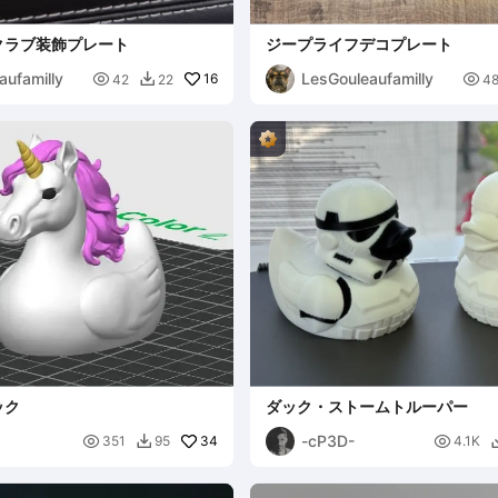
クラブ装飾プレート
ジープライフデコプレート
aufamilly
LesGouleaufamilly

16

42
22
4

ック
ダック・ストームトルーパー
-cP3D-

34

351
95
4.1K
