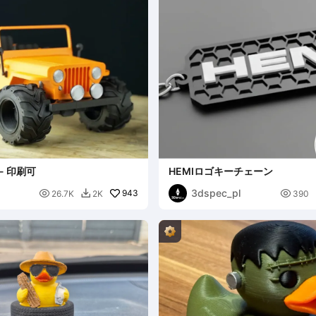
 - 印刷可
HEMIロゴキーチェーン
3dspec_pl

943

26.7K
2K
390
