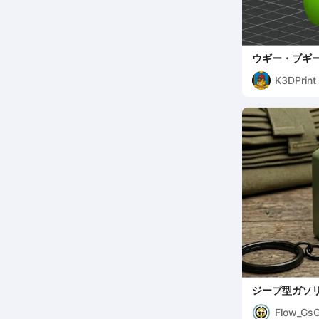
ウギー・ブギ
K3DPrint
ジープ型ガソリ
ェーン
Flow_Gs