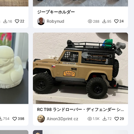
ジープキーホルダー
Robynud
22

24
8
16
288
95


RC T98 ランドローバー・ディフェンダー シ
ョックアブソーバーシム
Ainon3Dprint cz
398

29
754
1.5K
72

