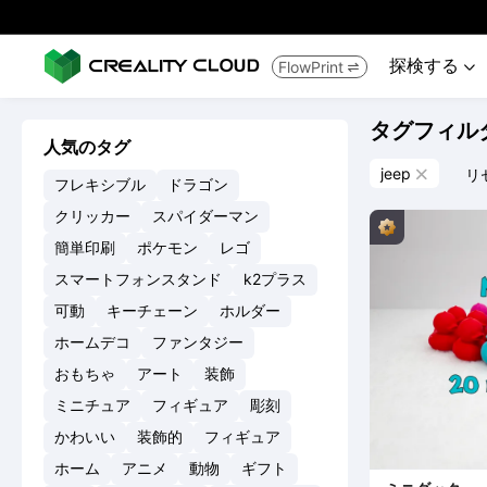
探検する
FlowPrint


タグフィル
人気のタグ
jeep
リ

フレキシブル
ドラゴン
クリッカー
スパイダーマン
簡単印刷
ポケモン
レゴ
スマートフォンスタンド
k2プラス
可動
キーチェーン
ホルダー
ホームデコ
ファンタジー
おもちゃ
アート
装飾
ミニチュア
フィギュア
彫刻
かわいい
装飾的
フィギュア
ホーム
アニメ
動物
ギフト