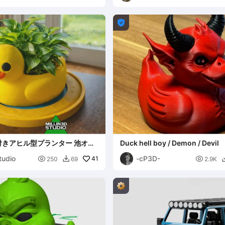

付きアヒル型プランター 池オプ
Duck hell boy / Demon / Devil
tudio
-cP3D-

41

250
69
2.9K
