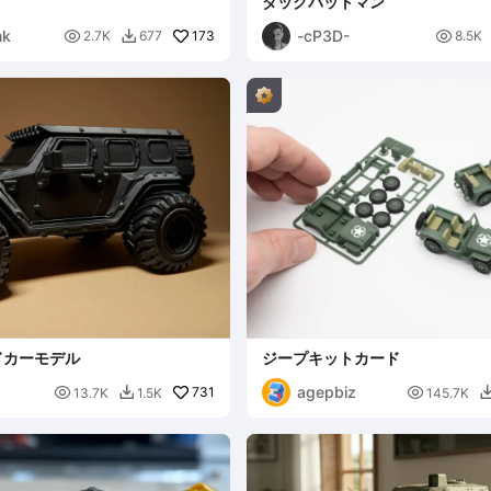
ダックバットマン
nk
-cP3D-

173

2.7K
677
8.5K

ドカーモデル
ジープキットカード
agepbiz

731

13.7K
1.5K
145.7K
