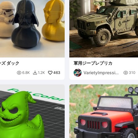
ズ ダック
軍用ジープレプリカ
VarietyImpression

463

6.8K
1.2K
310

45