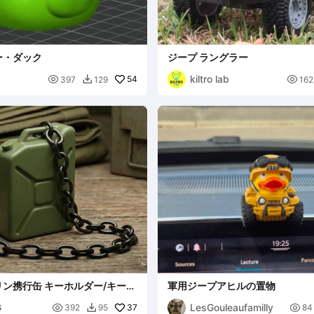
ー・ダック
ジープ ラングラー
kiltro lab

54

397
129
162

ン携行缶 キーホルダー/キーチ
軍用ジープアヒルの置物
G
LesGouleaufamilly

37

392
95
84
