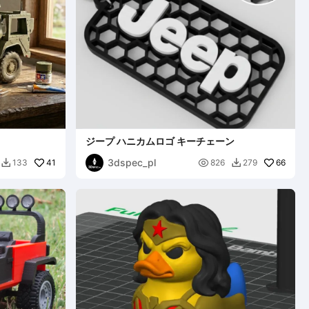
ジープ ハニカムロゴ キーチェーン
3dspec_pl
41

66
133
826
279

