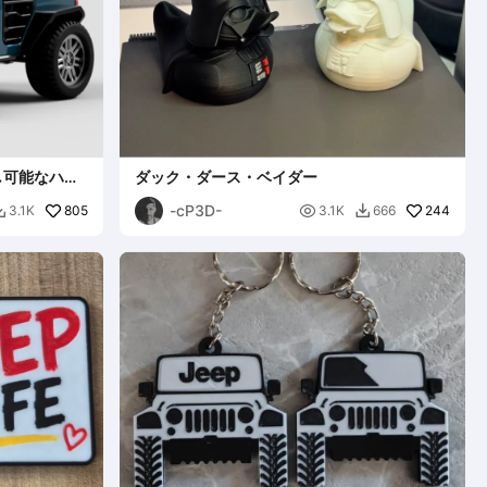
し可能なハー
ダック・ダース・ベイダー
-cP3D-
805

244
3.1K
3.1K
666

