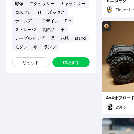
ミニダック
彫像
アクセサリー
キャラクター
Tinker Li
コスプレ
stl
ボックス
ホームデコ
デザイン
DIY
ストレージ
装飾品
車
テーブルトップ
猫
花瓶
stand
モダン
壁
ランプ
リセット
確認する
4x4オフロー
29flo