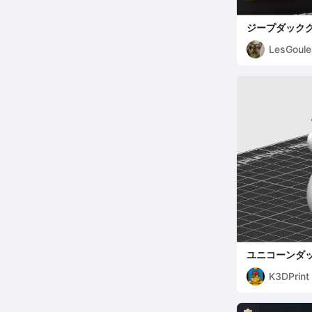
ジープダック
LesGoule
ユニコーンダ
K3DPrint