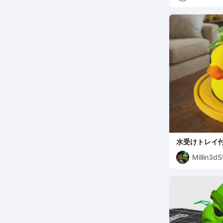
水受けトレイ
ション
Millin3dS