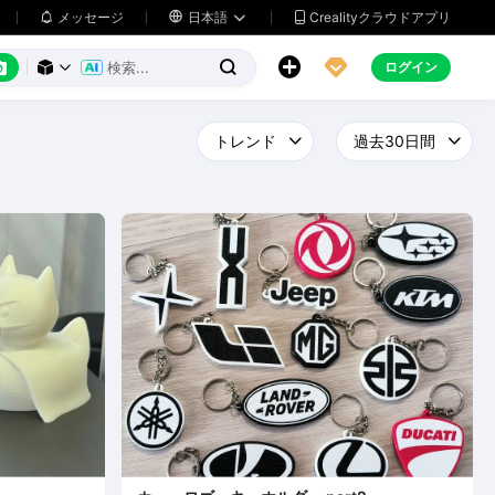
メッセージ

日本語
Crealityクラウドアプリ






ログイン


