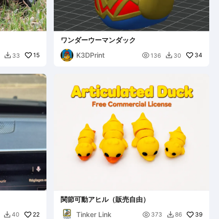
ワンダーウーマンダック
K3DPrint
15

34
33
136
30


関節可動アヒル（販売自由）
Tinker Link
22

39
40
373
86

