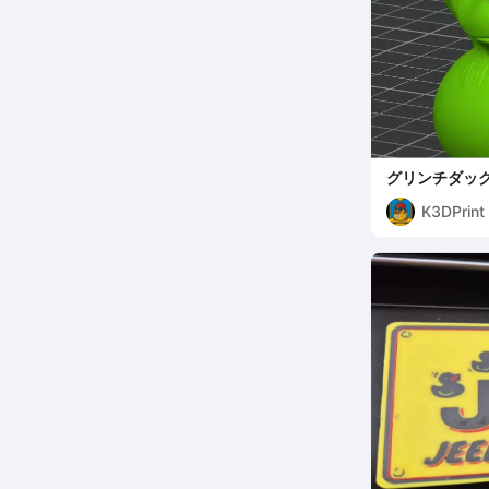
グリンチダッ
K3DPrint