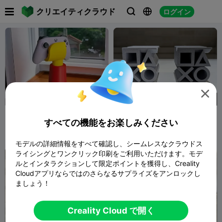

クリエイティクラウド
ログイン




350
Mno Lego supporto joypad
PS5 DualSense デスクスタ
すべての機能をお楽しみください
o altro
ンド
Izzodesign74
197
MarsCT
70
225
16


モデルの詳細情報をすべて確認し、シームレスなクラウドス
ライシングとワンクリック印刷をご利用いただけます。モデ
ルとインタラクションして限定ポイントを獲得し、Creality
Cloudアプリならではのさらなるサプライズをアンロックし
ましょう！
Creality Cloud で開く