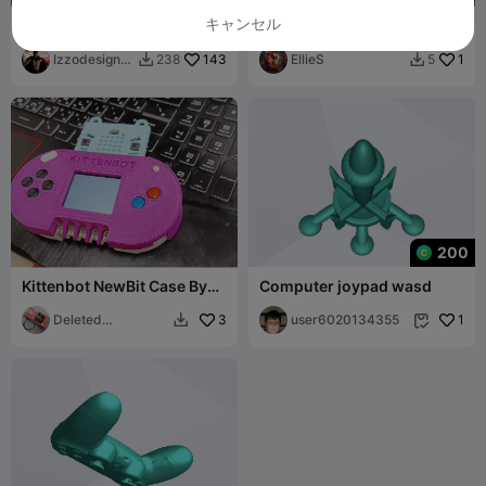
キャンセル
Xbox series x controller
PS5用モバイルバッテリーサ
holder
ポート
Izzodesign7
143
EllieS
1
238
5


4
200
Kittenbot NewBit Case By
Computer joypad wasd
Gmii.tw For K1 / K1 MAX /
Deleted
3
user6020134355
1


Account72819671
29