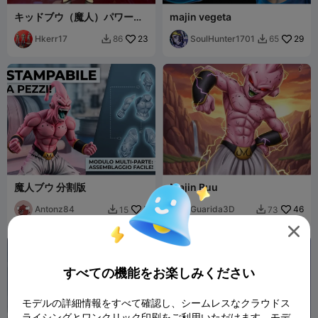
キッドブウ（魔人）パワーア
majin vegeta
ップ攻撃
Hkerr17
23
SoulHunter1701
29
86
65


魔人ブウ 分割版
Majin Buu
Antonz84
5
Guarida3D
46
15
73



すべての機能をお楽しみください
モデルの詳細情報をすべて確認し、シームレスなクラウドス
ライシングとワンクリック印刷をご利用いただけます。モデ