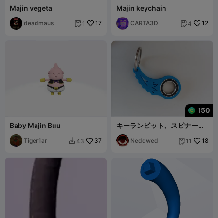
Majin vegeta
Majin keychain
deadmaus
17
CARTA3D
12
1
4


150
Baby Majin Buu
キーランビット、スピナー、
ドラゴンボールZ - 魔人マー
Tiger1ar
37
ク
Neddwed
18
43
11

