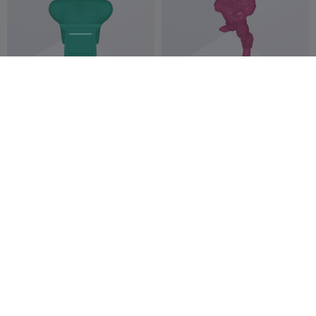
majin buu bust
majin-vegeta
Matt Hargis
15
\/23
29
18
60



majin boo
Majin Buu stencil
Rinaldo Zoé
144
SMT_M 🦊
4
238
1


Molitor