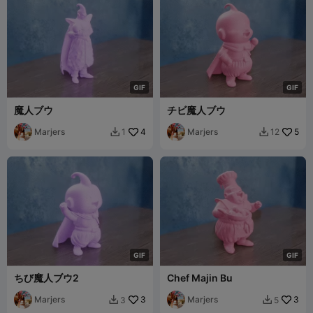
G
I
F
G
I
F
魔人ブウ
チビ魔人ブウ
Marjers
4
Marjers
5
1
12


G
I
F
G
I
F
ちび魔人ブウ2
Chef Majin Bu
Marjers
3
Marjers
3
3
5

