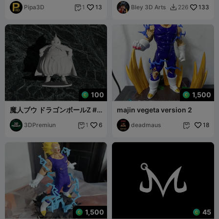
BOO - INCIENSOS
Pipa3D
13
Bley 3D Arts
133
1
226


100
1,500
魔人ブウ ドラゴンボールZ #5
majin vegeta version 2
3Dプリンティング用に最適化
3DPremiun
6
deadmaus
18
1


1,500
45