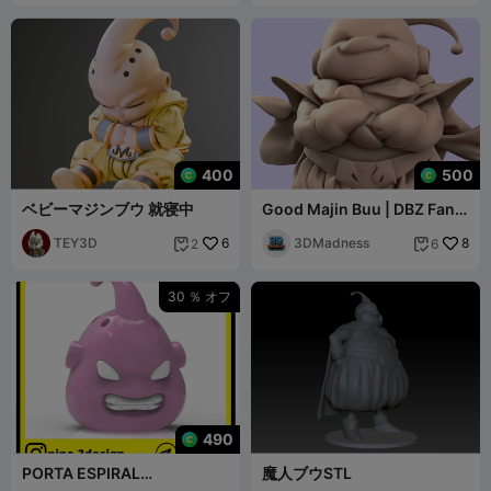
400
500
ベビーマジンブウ 就寝中
Good Majin Buu | DBZ Fan
Art
TEY3D
6
3DMadness
8
2
6


30 ％ オフ
490
PORTA ESPIRAL
魔人ブウSTL
MOSQUITOS DE MAJIN