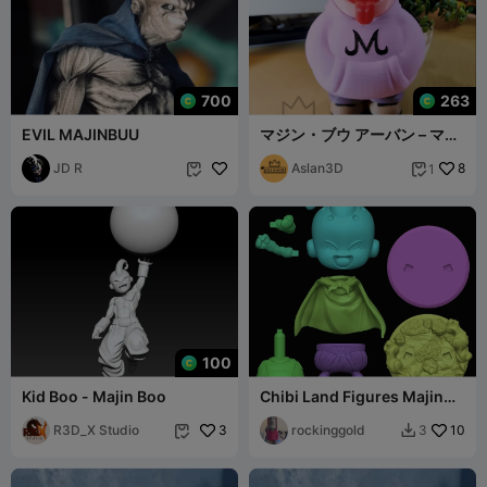
700
263
EVIL MAJINBUU
マジン・ブウ アーバン – マル
チパーツ (+3MF)
JD R
Aslan3D
8
1


100
Kid Boo - Majin Boo
Chibi Land Figures Majin
Buu
R3D_X Studio
3
rockinggold
10
3

