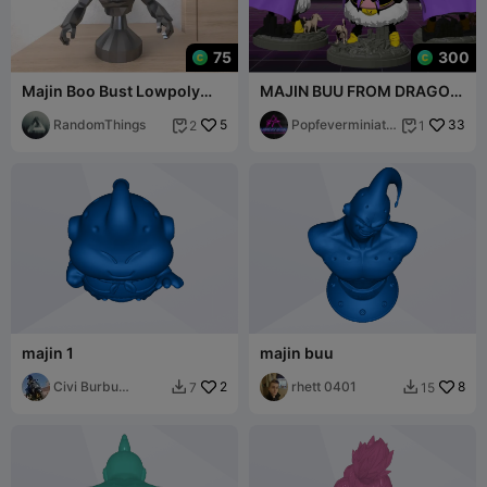
75
300
Majin Boo Bust Lowpoly
MAJIN BUU FROM DRAGON
Low poly
BALL Z
RandomThings
5
Popfeverminiatu
33
2
1


res
majin 1
majin buu
Civi Burbu
2
rhett 0401
8
7
15


Juapiclan