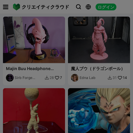

クリエイティクラウド
ログイン



Majin Buu Headphone
魔人ブウ（ドラゴンボール）
Stand
Sirb Forge
7
Edna Lab
14
28
31


Studio