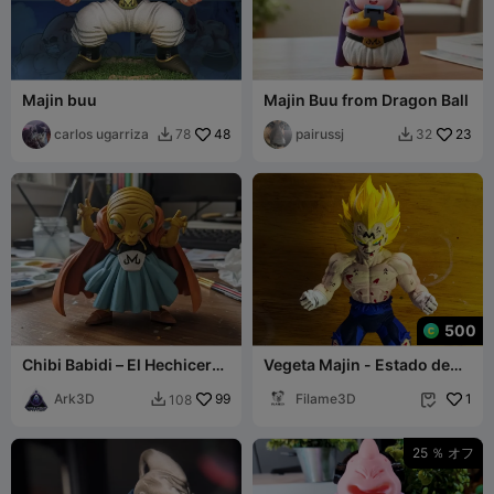
Majin buu
Majin Buu from Dragon Ball
carlos ugarriza
48
pairussj
23
78
32


500
Chibi Babidi – El Hechicero
Vegeta Majin - Estado de
del Control
Batalla Final
Ark3D
99
Filame3D
1
108


25 ％ オフ