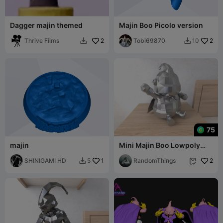
Dagger majin themed
Majin Boo Picolo version
Thrive Films
2
Tobi69870
2
10


75
majin
Mini Majin Boo Lowpoly
Low Poly
SHINIGAMI HD
1
RandomThings
2
5

