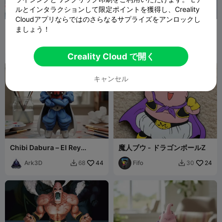
ルとインタラクションして限定ポイントを獲得し、Creality
Cloudアプリならではのさらなるサプライズをアンロックし
マジンベジータ Hueforge -
Majin Vegeta
ましょう！
ドラゴンボールZ
Dakiren
22
USER
2
46
18


4918410052
Creality Cloud で開く
キャンセル
Chibi Dabura – El Rey
魔人ブウ - ドラゴンボールZ
Demonio
Ark3D
44
Fifo
24
68
30

