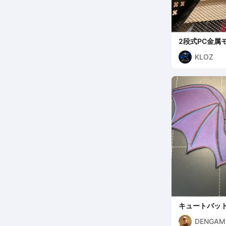
2段式PC金属
レイ＆ストッ
KLOZ
キュートバット 
DENGAM