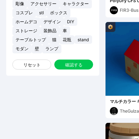
PolyDry C
彫像
アクセサリー
キャラクター
ション（ダメ
FIR3-Bus
コスプレ
stl
ボックス
ホームデコ
デザイン
DIY
ストレージ
装飾品
車
テーブルトップ
猫
花瓶
stand
モダン
壁
ランプ
リセット
確認する
マルチカラー 
家型オーガナ
TheGulz