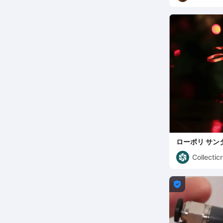
ローポリ サン
ーナメント
Collecticr
