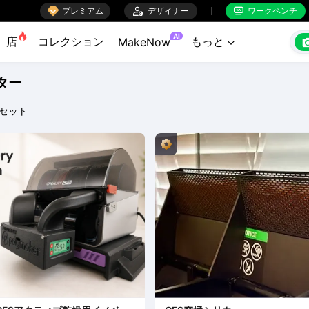

プレミアム

デザイナー
ワークベンチ


AI
店
コレクション
もっと
MakeNow

ター
セット