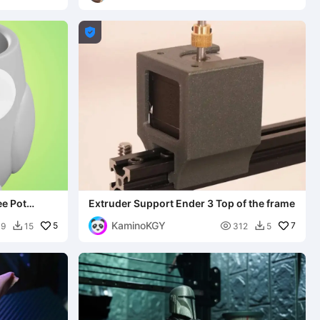

ee Pot
Extruder Support Ender 3 Top of the frame
KaminoKGY
5

7
49
15
312
5

