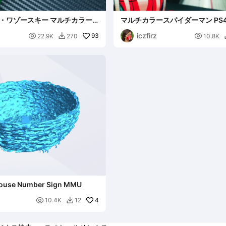
・ワゾースキー マルチカラー
マルチカラースパイダーマン PS4 
ドバンスドスーツ MMU
iczfirz

93

22.9K
270
10.8K

ouse Number Sign MMU

4
10.4K
12
