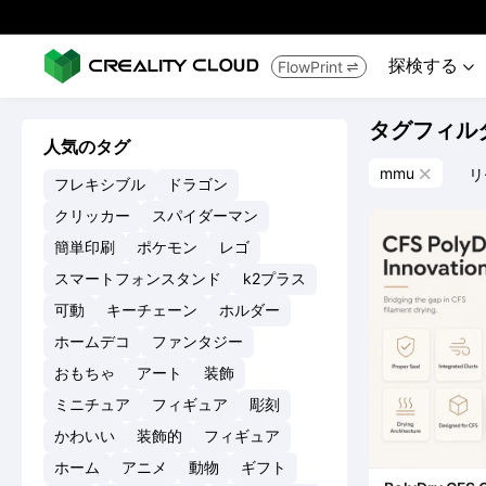
探検する
FlowPrint


タグフィル
人気のタグ
mmu
リ

フレキシブル
ドラゴン
クリッカー
スパイダーマン
簡単印刷
ポケモン
レゴ
スマートフォンスタンド
k2プラス
可動
キーチェーン
ホルダー
ホームデコ
ファンタジー
おもちゃ
アート
装飾
ミニチュア
フィギュア
彫刻
かわいい
装飾的
フィギュア
ホーム
アニメ
動物
ギフト