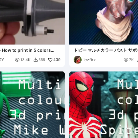
 - How to print in 5 colors
ドビー マルチカラー バスト サ
r 3
ERCF MMU モザイクパレット
GY
iczfirz

439

13.4K
558
7K
