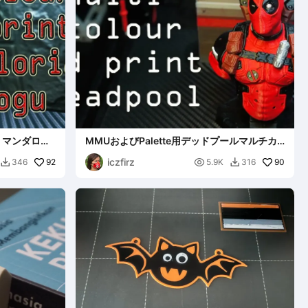
用 マンダロリ
MMUおよびPalette用デッドプールマルチカ
ラーリミックス
iczfirz
92

90
346
5.9K
316

