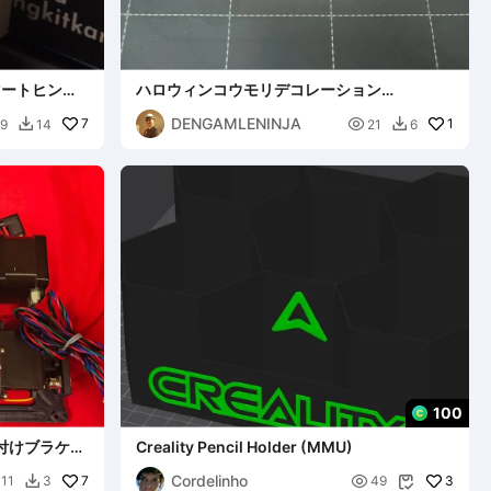
マートヒンジ
ハロウィンコウモリデコレーション
(ACE/AMS/MMU)
DENGAMLENINJA
7

1
89
14
21
6


100
 取り付けブラケッ
Creality Pencil Holder (MMU)
Cordelinho
7

3
11
3
49

