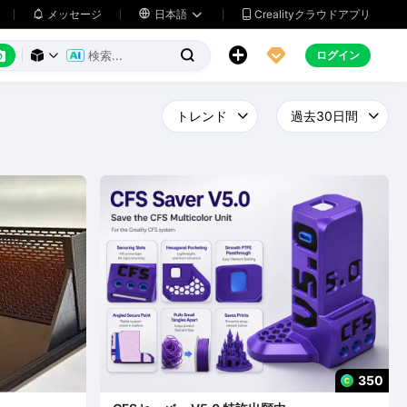
メッセージ

日本語
Crealityクラウドアプリ






ログイン



350