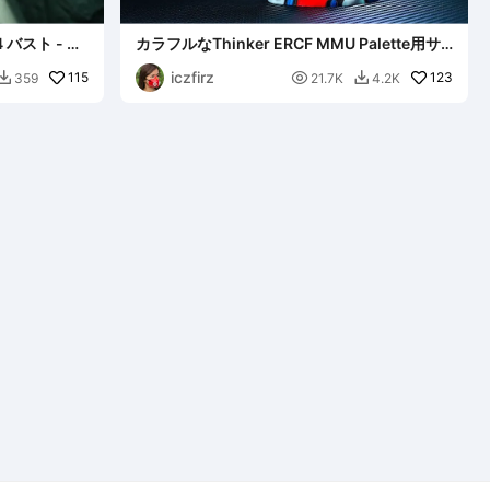
バスト - ア
カラフルなThinker ERCF MMU Palette用サ
ポートフリーリミックス
iczfirz
115

123
359
21.7K
4.2K

