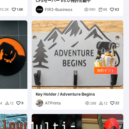
CFSセーバー V5.0 特許出願中
FIR3-Business
1.6K

63
10.2K
990
88

無料ギフト
Key Holder / Adventure Begins
ATPrints
9

22
74
12
288
12

