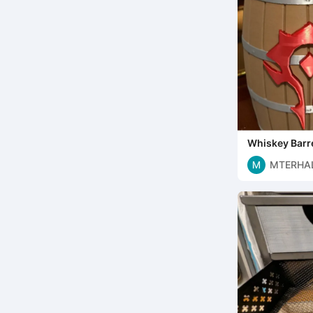
Whiskey Barre
Horde Edition
MTERHA