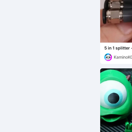
5 in 1 splitter
with the Ende
KaminoK