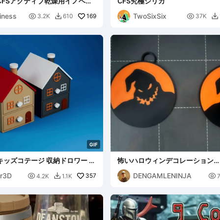
FS CFSアクティブ乾燥用イノベー
CFS究極シリカ
ージなし）
iness
TwoSixSix

169

3.2K
610
37K


G
I
F
キッズコテージ 収納ドロワー |
怖いハロウィンデコレーション
イザー
(ACE/AMS/MMU)
ar3D
DENGAMLENINJA

357

4.2K
1.1K
