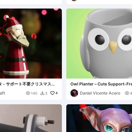
タ - サポート不要クリスマスオ
Owl Planter – Cute Support-Fr
(MMU Eyes & Beak) | Free
aft
Daniel Vicente Acero

4

140
3
