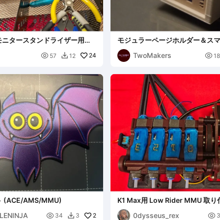
モニタースタンドライザー用ト
モジュラーページホルダー＆ス
パー
読書トラッカー
TwoMakers

24

57
12
1

(ACE/AMS/MMU)
K1 Max用 Low Rider MMU
ト
LENINJA
0dysseus_rex

2

34
3
3
