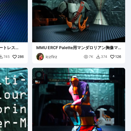
ポートレス
MMU ERCF Palette用マンダロリアン胸像マ
ルチカラー
iczfirz
286

126
745
7K
374

