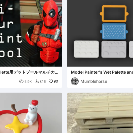
lette用デッドプールマルチカ
Model Painter's Wet Palette an
ス
Palettes.
Mumblehorse

90
5.9K
316
