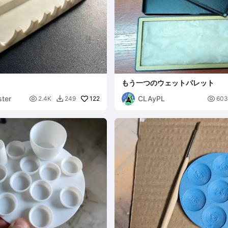
もう一つのウェットパレット
ter
CLAyPL

122

2.4K
249
603
