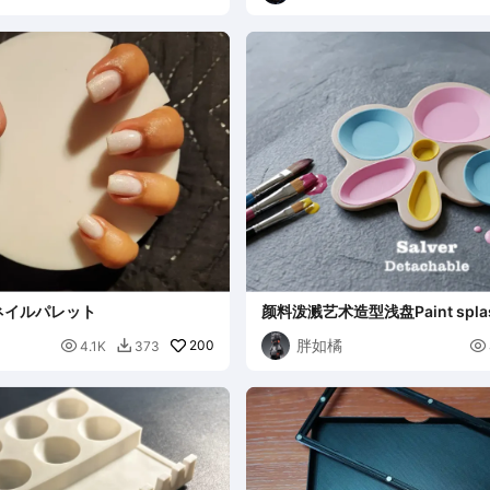
ネイルパレット
颜料泼溅艺术造型浅盘Paint splash
shape shallow plate
胖如橘

200

4.1K
373
