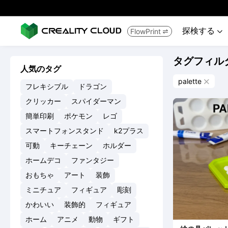
探検する
FlowPrint


タグフィル
人気のタグ
palette

フレキシブル
ドラゴン
クリッカー
スパイダーマン
簡単印刷
ポケモン
レゴ
スマートフォンスタンド
k2プラス
可動
キーチェーン
ホルダー
ホームデコ
ファンタジー
おもちゃ
アート
装飾
ミニチュア
フィギュア
彫刻
かわいい
装飾的
フィギュア
ホーム
アニメ
動物
ギフト