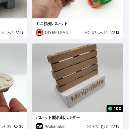
ミニ指先パレット
DIYER LEAN
8

12
14
6
107
13


100
パレット型名刺ホルダー
Wolumaker
36

15
39
476
8

