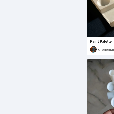
Paint Palette
dronemas