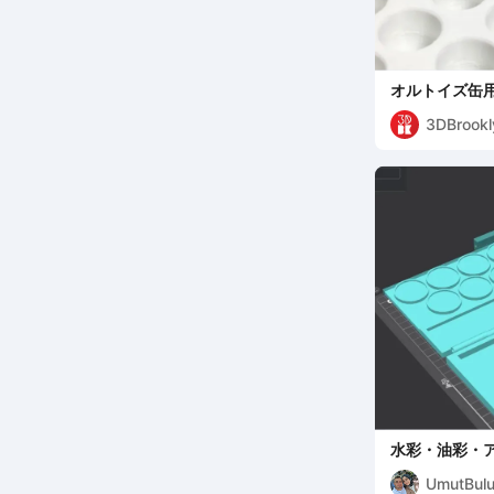
オルトイズ缶
3DBrookl
水彩・油彩・
UmutBul