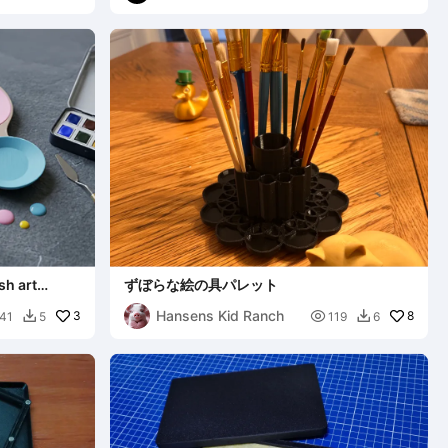
 art
ずぼらな絵の具パレット
Hansens Kid Ranch
3

8
41
5
119
6

