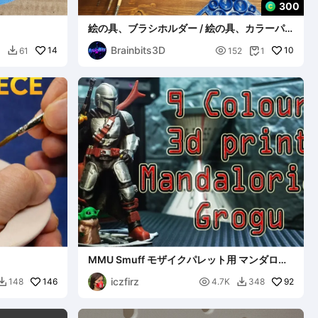
300
絵の具、ブラシホルダー / 絵の具、カラーパ
レット付きブラシホルダー
Brainbits3D
14

10
3
61
152
1


MMU Smuff モザイクパレット用 マンダロリ
アン マルチカラー
iczfirz
146

92
148
4.7K
348

