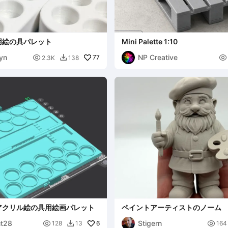
用絵の具パレット
Mini Palette 1:10
yn
NP Creative

77

2.3K
138

アクリル絵の具用絵画パレット
ペイントアーティストのノーム
ut28
Stigern

6

128
13
164
