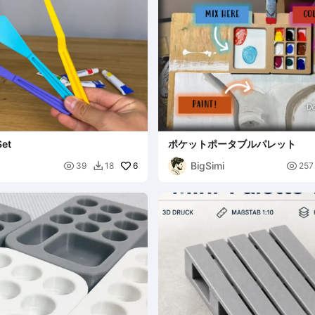
Set
ポケットポータブルパレット
BigSimi

6

39
18
257
