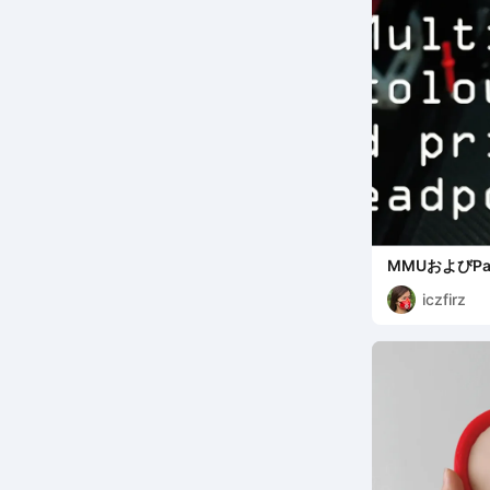
MMUおよびPa
ラーリミック
iczfirz