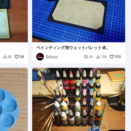
ペインティング用ウェットパレット🎨。
Sdsyc
29

100
86
2K
156

