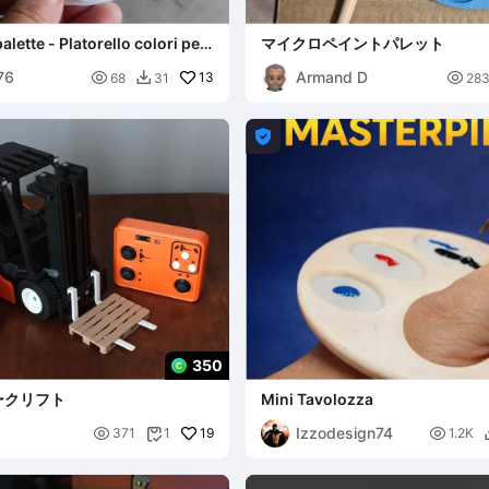
alette - Platorello colori per
マイクロペイントパレット
76
Armand D

13

68
31
28


350
ークリフト
Mini Tavolozza
Izzodesign74

19

371
1
1.2K
