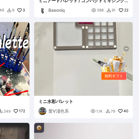
ミニアートパレット / コンパクトミキシング
ステーション
Baeoniq
3

22
49
9
388
91


無料ギフト
ミニ水彩パレット
愛V淺色系
172

40
349
1.1K
79

