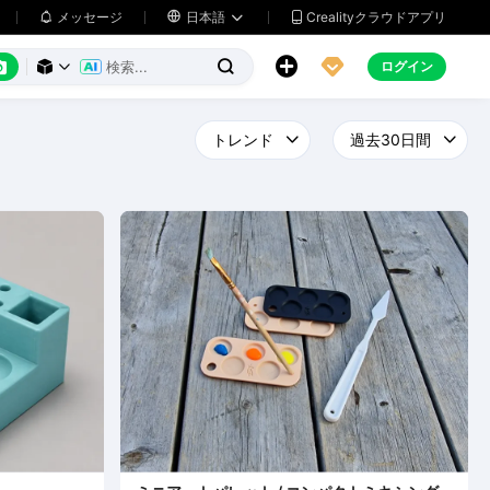
メッセージ

日本語
Crealityクラウドアプリ






ログイン


