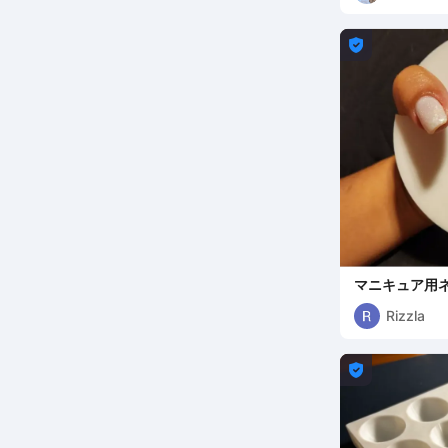

マニキュア用
Rizzla
