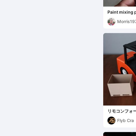
Paint mixing p
pittura
Morris19
リモコンフォ
Flyb Cra