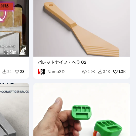
パレットナイフ・ヘラ 02
Namu3D
23

1.3K
24
2.9K
3.1K

