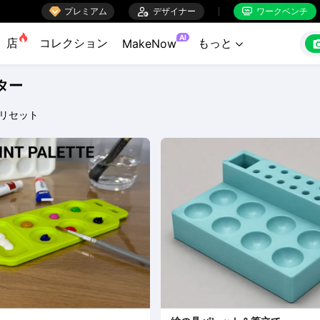

プレミアム

デザイナー
ワークベンチ


AI
店
コレクション
もっと
MakeNow

ター
リセット