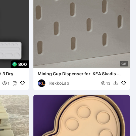
800
G
I
F
d 3 Dry
Mixing Cup Dispenser for IKEA Skadis –
One-Hand
IlKekkoLab


1
13

