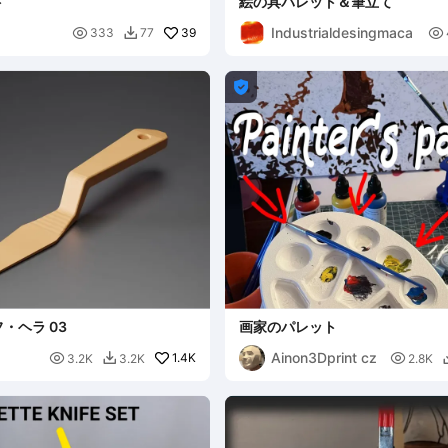
ト
絵の具パレット＆筆立て
Industrialdesingmaca

39

333
77


・ヘラ 03
画家のパレット
Ainon3Dprint cz

1.4K

3.2K
3.2K
2.8K
