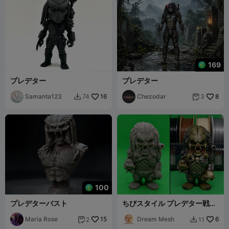
169
プレデター
プレデター
Samanta123
16
Chezodar
8
74
3


100
プレデターバスト
ちびスタイル プレデター戦士
フィギュア SF
Maria Rose
15
Dream Mesh
6
2
11

