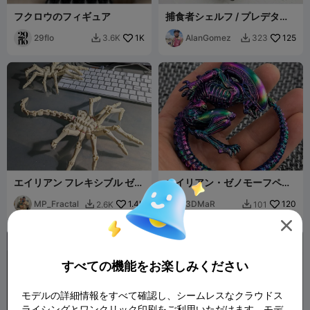
フクロウのフィギュア
捕食者シェルフ / プレデター
シェルフ
29flo
1K
AlanGomez
125
3.6K
323


エイリアン フレキシブル ゼノ
エイリアン・ゼノモーフペン
モーフ
ダント
MP_Fractal
1.4K
3DMaR
120
2.6K
101




すべての機能をお楽しみください
モデルの詳細情報をすべて確認し、シームレスなクラウドス
ライシングとワンクリック印刷をご利用いただけます。モデ