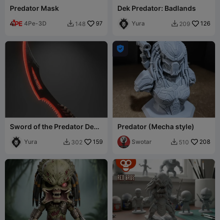
Predator Mask
Dek Predator: Badlands
4Pe-3D
97
Yura
126
148
209



Sword of the Predator Dek
Predator (Mecha style)
Predator: Badlands
Yura
159
Swotar
208
302
510

