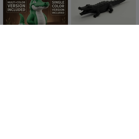
スワンピー・ザ・クロコダイ
空腹のワニ
ル
Swampy3D
11
Joshua Lasley
10
18
39


Predator skull
Very realistic Predator bust
cas3d.gr
86
3d tisk -
107
171
208


Sam