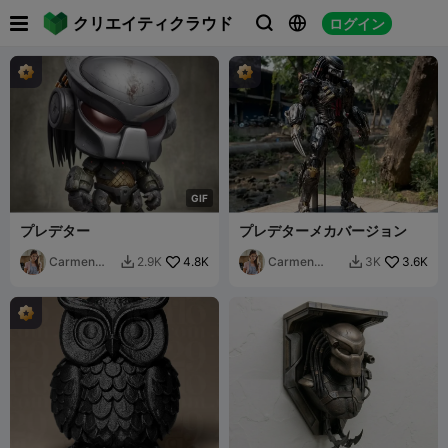

クリエイティクラウド
ログイン



G
I
F
プレデター
プレデターメカバージョン
Carmen
4.8K
Carmen
3.6K
2.9K
3K


Chan
Chan