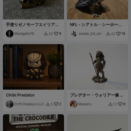
手塗りゼノモーフエイリアン
NFL - シアトル・シーホーク
頭蓋骨
ス バードスカルプト
Madgallo79
9
Jessie_3d_art
16
20
42


Chibi Predator
プレデター・ウォリアー像 映
画＆テレビ 3Dプリント可能
Drift Displays LLC
2
Marjers
9
3
17

