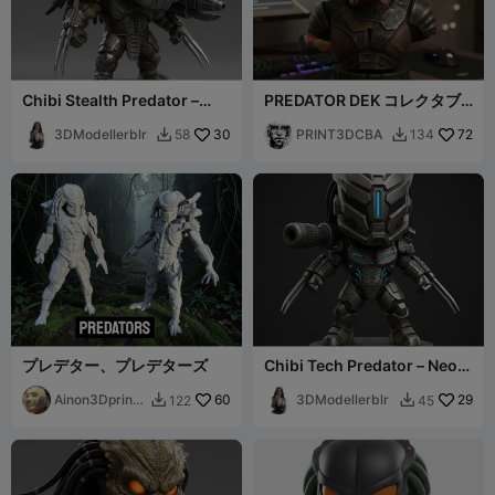
Chibi Stealth Predator –
PREDATOR DEK コレクタブ
Crimson Sight Collectible
ルバスト
Figurine
3DModellerblr
30
PRINT3DCBA
72
58
134


プレデター、プレデターズ
Chibi Tech Predator – Neon
Strike Collectible Figurine
Ainon3Dprint
60
3DModellerblr
29
122
45


cz