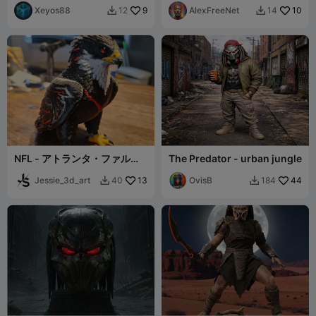
Xeyos88
9
AlexFreeNet
10
12
14


NFL - アトランタ・ファルコ
The Predator - urban jungle
ンズ バードスカルプト
Jessie_3d_art
13
OvisB
44
40
184

