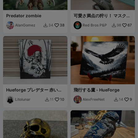
Predator zombie
可愛さ満点の狩り！ マスクを
外したプレデター チビ
AlanGomez
38
Red Bros P&P
67
34
98


Hueforge プレデター 赤い太
飛行する鷹 - HueForge
陽
Litolunar
10
AlexFreeNet
9
11
14

