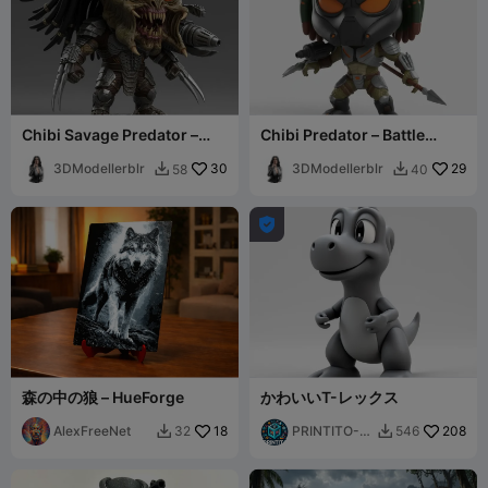
Chibi Savage Predator –
Chibi Predator – Battle
Berserker Hunt Collectible
Ready Edition
Figurine
3DModellerblr
30
3DModellerblr
29
58
40



森の中の狼 – HueForge
かわいいT-レックス
AlexFreeNet
18
PRINTITO-
208
32
546


AdultsXXX3
D