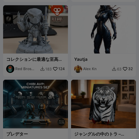
コレクションに最適な至高の
Yautja
トロフィー！ – プレデターハ
ンター
Red Bros
124
Alex Kn
32
183
63


P&P
プレデター
ジャングルの中のトラ –
HueForge