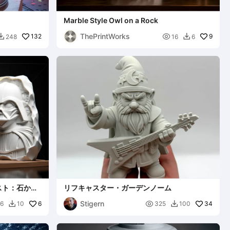
Marble Style Owl on a Rock
ThePrintWorks
132

9
248
16
6


スト：石から
リフキャスター・ガーデンノーム
Stigern
6

34
6
10
325
100

