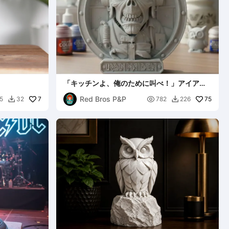
「キッチンよ、俺のために叫べ！」アイア
ン・メイデン「エイス・ハイ」エディ マグネ
Red Bros P&P
7
ット

75
5
32
782
226

