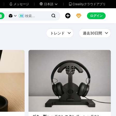
メッセージ

日本語
Crealityクラウドアプリ






ログイン


