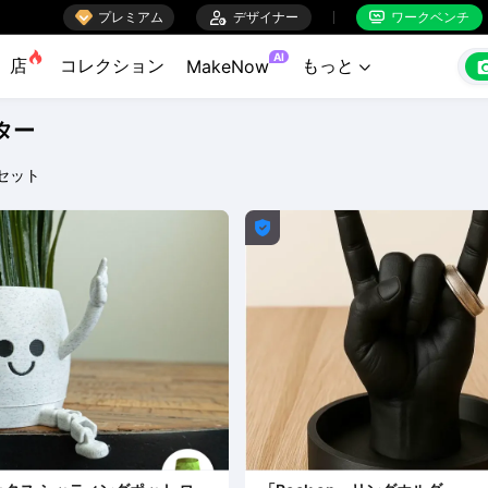

プレミアム

デザイナー
ワークベンチ


AI
店
コレクション
もっと
MakeNow

ター
セット
