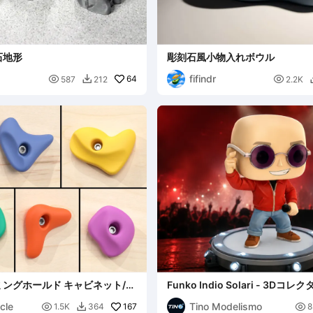
石地形
彫刻石風小物入れボウル
fifindr

64

587
212
2.2K

ングホールド キャビネット/引
Funko Indio Solari - 3D
ュア
cle
Tino Modelismo

167

1.5K
364
8
