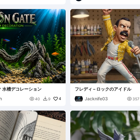
 水槽デコレーション
フレディ – ロックのアイドル
h
Jacknife03

4

40
9
357
