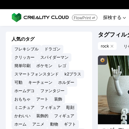
探検する
FlowPrint


タグフィル
人気のタグ
rock
リ

フレキシブル
ドラゴン
クリッカー
スパイダーマン
簡単印刷
ポケモン
レゴ
スマートフォンスタンド
k2プラス
可動
キーチェーン
ホルダー
ホームデコ
ファンタジー
おもちゃ
アート
装飾
ミニチュア
フィギュア
彫刻
かわいい
装飾的
フィギュア
ホーム
アニメ
動物
ギフト