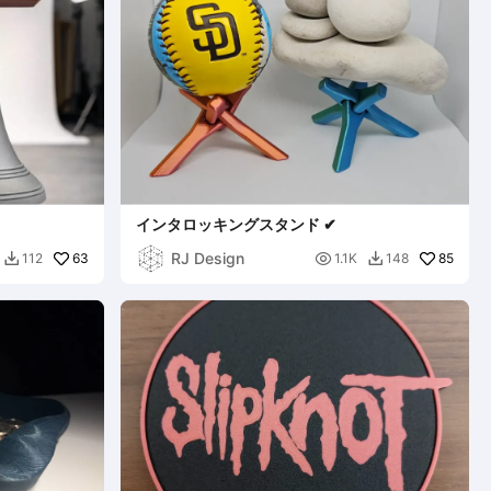
インタロッキングスタンド ✔
RJ Design
63

85
112
1.1K
148

