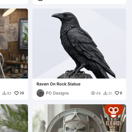
Raven On Rock Statue
PO Designs
39

8
83
49
21

