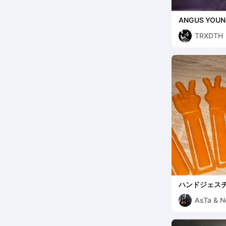
ANGUS YOUNG
TRXDTH
ハンドジェス
AsTa & N