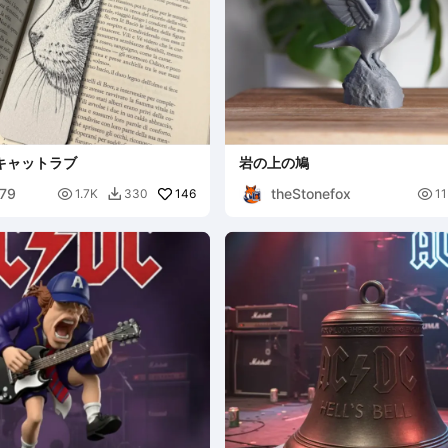
キャットラブ
岩の上の鳩
o79
theStonefox

146

1.7K
330
11
