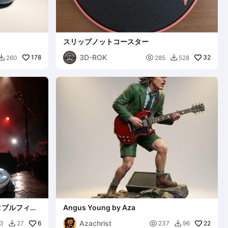
スリップノットコースター
3D-ROK
178

32
260
285
528


コレクタブルフィギ
Angus Young by Aza
Azachrist
6

22
3
27
237
96

