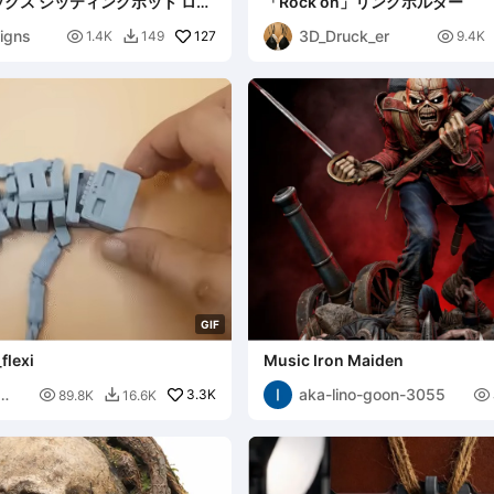
クス シッティングポット ロッ
「Rock on」リングホルダー
ンド
igns
3D_Druck_er

127

1.4K
149
9.4K

G
I
F
flexi
Music Iron Maiden
aka-lino-goon-3055

3.3K

89.8K
16.6K
