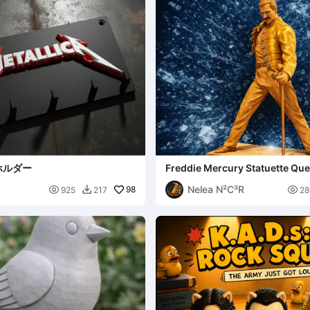
ホルダー
Freddie Mercury Statuette Qu
band
Nelea N²C³R

98

925
217
28
