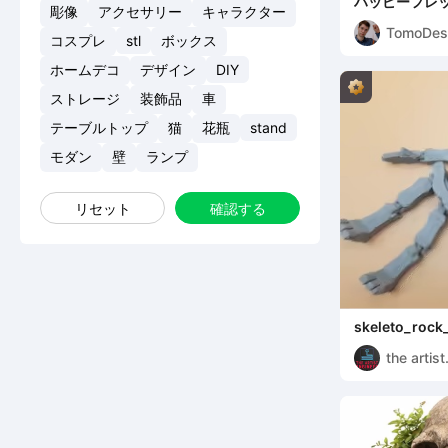
ハッピーフレッ
彫像
アクセサリー
キャラクター
クンロールハ
TomoDes
コスプレ
stl
ボックス
ホームデコ
デザイン
DIY
ストレージ
装飾品
車
テーブルトップ
猫
花瓶
stand
モダン
壁
ランプ
リセット
確認する
skeleto_rock_
the artist
enginer