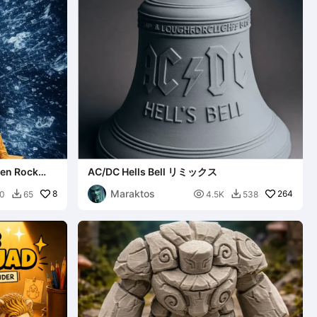
een Rock
AC/DC Hells Bell リミックス
Maraktos
8

264
0
65
4.5K
538

