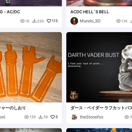
 - AC/DC
ACDC HELL´S BELL
Mundo_3D

113

1K
230
1.1K

チャーのしおり
ダース・ベイダー ラフカットバ
像への彫刻
oni
theStonefox

5

139
38
3
