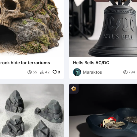
rock hide for terrariums
Hells Bells AC/DC
Maraktos

8

55
42
794
