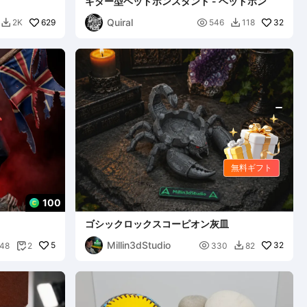
ギター型ヘッドホンスタンド - ヘッドホン
Quiral
629

32
2K
546
118


無料ギフト
100
ゴシックロックスコーピオン灰皿
Millin3dStudio
5

32
48
2
330
82

