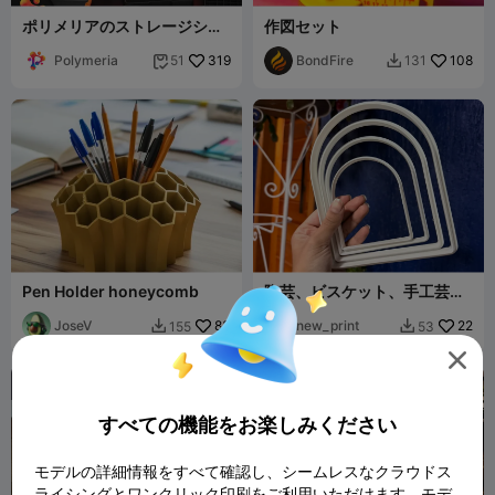
ポリメリアのストレージシス
作図セット
テム
Polymeria
319
BondFire
108
51
131


Pen Holder honeycomb
陶芸、ビスケット、手工芸用
アーチカッター
JoseV
83
new_print
22
155
53



すべての機能をお楽しみください
モデルの詳細情報をすべて確認し、シームレスなクラウドス
ライシングとワンクリック印刷をご利用いただけます。モデ