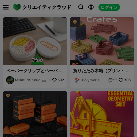

クリエイティクラウド
ログイン




ペーパークリップとペーパー
折りたたみ木箱（プリントイ
クリップジャー
ンプレイス） by ポリメリア
Millin3dStudio
592
Polymeria
305
1K
55


