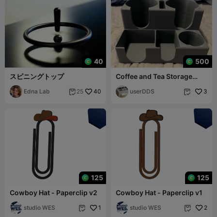
40
500
スピニングトップ
Coffee and Tea Storage
Station
Edna Lab
40
userDDS
3
25


125
125
Cowboy Hat - Paperclip v2
Cowboy Hat - Paperclip v1
studio WES
1
studio WES
2

