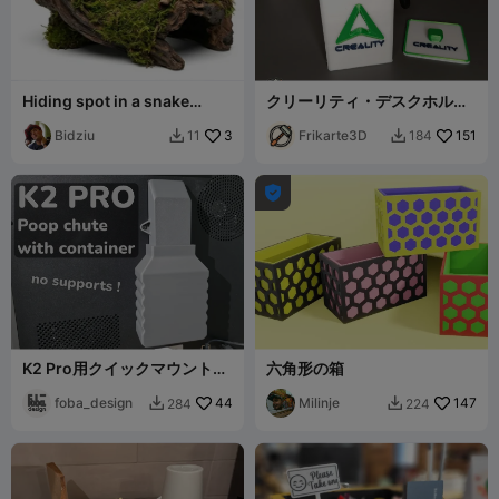
Hiding spot in a snake
クリーリティ・デスクホルダ
terrarium
ー＆ボックス
Bidziu
3
Frikarte3D
151
11
184



K2 Pro用クイックマウントコ
六角形の箱
ンテナ付き廃材シュート
foba_design
44
Milinje
147
284
224

