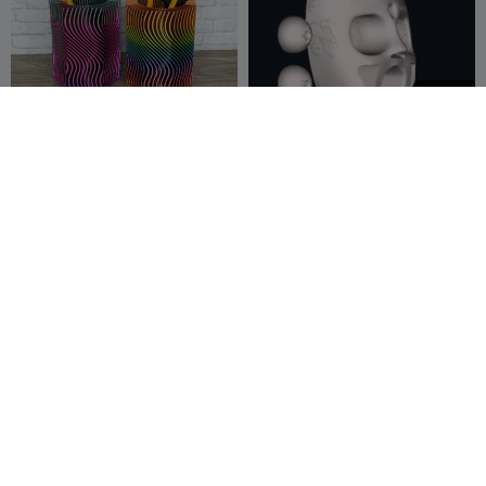
399
Ribbed Spiral Hexagon Pen
デスクマスク / 目玉（ペーパ
Cup (Vase Mode)
ーウェイト）
Zammer 3D
262
Shailesh Khuman
3
332


399
デスクマスク / 目玉（ペーパ
スマートフォンホルダー、腕
ーウェイト）
時計ホルダー、ペン立て
Shailesh Khuman
1
user838512601
61
67


4