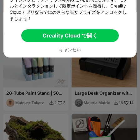
ルとインタラクションして限定ポイントを獲得し、Creality
Cloudアプリならではのさらなるサプライズをアンロックし
可愛いダブルボウル猫用給餌
モダンサプライクレートスト
ましょう！
器
レージ、装飾アイテム
Millin3dStudio
60
Rabbit Workshop
7
126
10


Creality Cloud で開く
キャンセル
20-Tube Paint Stand | 50ml
Large Desk Organizer with
Acrylic Organizer
drawer
Mateusz Tokarz
2
MaterialMatrix
14
2
18

