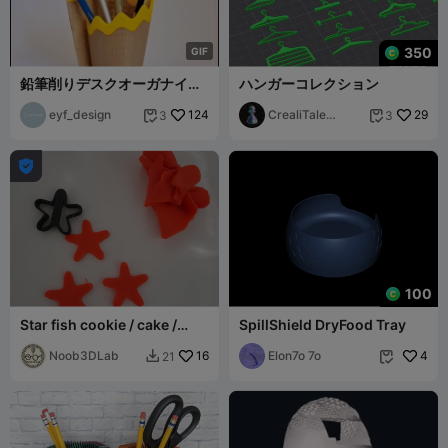
350
G
I
F
鉛筆削りデスクオーガナイザ
ハンガーコレクション
ーセット
eyf_design
124
CrealiTale
29
3
3


design

100
Star fish cookie / cake /
SpillShield DryFood Tray
biscuit / fondant / dough /
Cutter
Noob3DLab
16
Elon7o 7o
4
21

