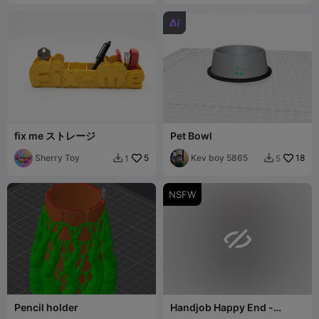

fix me ストレージ
Pet Bowl
Sherry Toy
5
Kev boy 5865
18
1
5


NSFW

Pencil holder
Handjob Happy End -
Paperclip v1