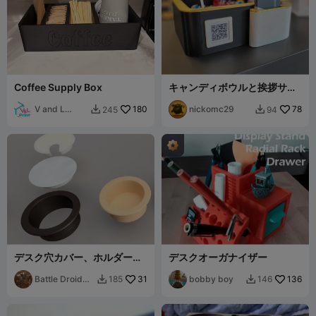
Coffee Supply Box
キャンディボウルと挨拶サイ
ン付き名刺＆ペンホルダー。
V and L
180
nickomc29
78
245
94


Prints
デスク穴カバー、ホルダー、
デスクオーガナイザー
アンビエントライト
Battle Droid
31
bobby boy
136
185
146


B2