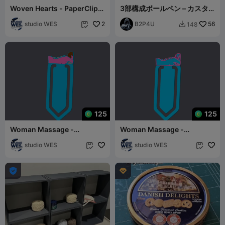
Woven Hearts - PaperClip
3部構成ボールペン – カスタ
v1
ムデザイン
studio WES
2
B2P4U
56
148


125
125
Woman Massage -
Woman Massage -
Paperclip v2
Paperclip v1
studio WES
studio WES



