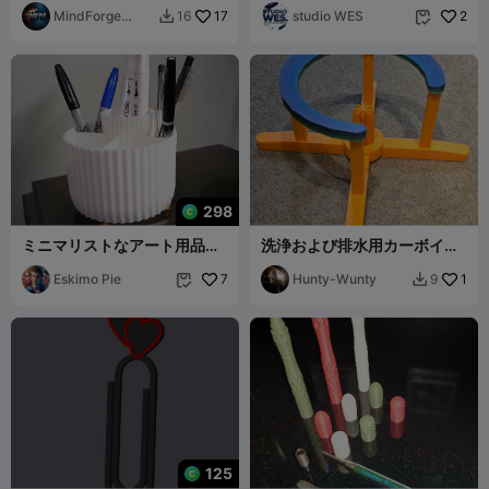
MindForge
17
studio WES
2
16


Mechanics
298
ミニマリストなアート用品ホ
洗浄および排水用カーボイホ
ルダー
ルダー
Eskimo Pie
7
Hunty-Wunty
1
9


125