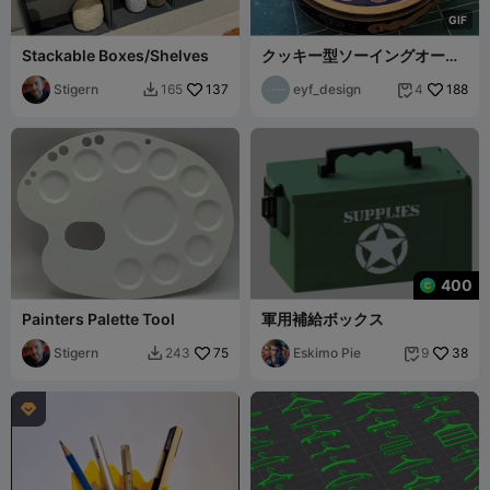
G
I
F
Stackable Boxes/Shelves
クッキー型ソーイングオーガ
ナイザー
Stigern
137
eyf_design
188
165
4


400
Painters Palette Tool
軍用補給ボックス
Stigern
75
Eskimo Pie
38
243
9


