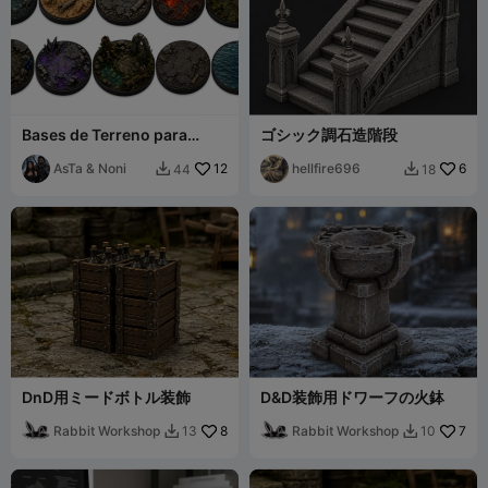
Bases de Terreno para
ゴシック調石造階段
Miniaturas DnD / DnD
Miniature Terrain
AsTa & Noni
12
hellfire696
6
44
18


DnD用ミードボトル装飾
D&D装飾用ドワーフの火鉢
Rabbit Workshop
8
Rabbit Workshop
7
13
10

