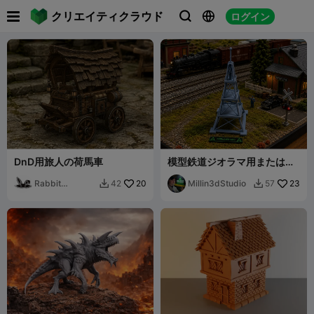

クリエイティクラウド
ログイン



DnD用旅人の荷馬車
模型鉄道ジオラマ用またはテ
ーブルトップウォーゲーム用
Rabbit
20
ラジオ塔
Millin3dStudio
23
42
57


Workshop