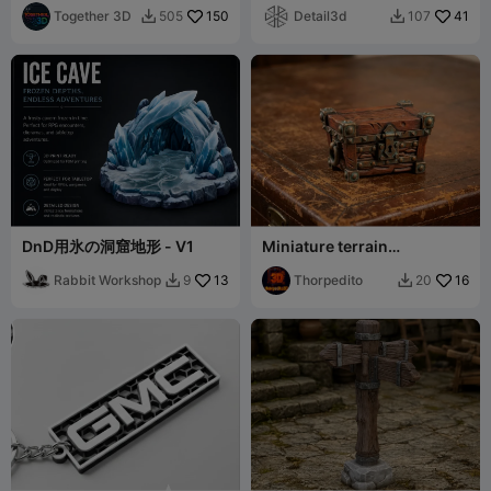
Together 3D
150
Detail3d
41
505
107


DnD用氷の洞窟地形 - V1
Miniature terrain
Baul_madera
Rabbit Workshop
13
Thorpedito
16
9
20

