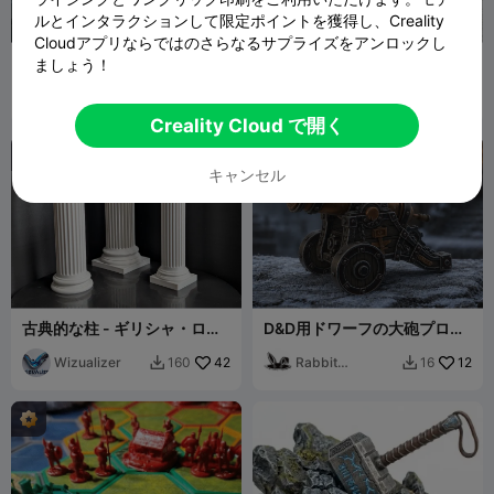
ルとインタラクションして限定ポイントを獲得し、Creality
Cloudアプリならではのさらなるサプライズをアンロックし
RPG墓地の門テレイン
ミニチュア巨石地形
ましょう！
The Other Guy
31
Detail3d
64
71
212


Creality Cloud で開く
キャンセル
古典的な柱 - ギリシャ・ロー
D&D用ドワーフの大砲プロッ
マ様式
プ
Wizualizer
42
Rabbit
12
160
16


Workshop