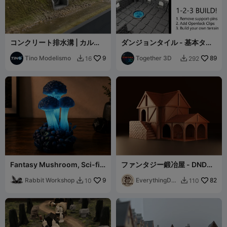
コンクリート排水溝 | カルバ
ダンジョンタイル - 基本タイ
ート | H0スケール
ル
Tino Modelismo
9
Together 3D
89
16
292


Fantasy Mushroom, Sci-fi
ファンタジー鍛冶屋 - DNDお
Diorama Decor for DnD
よびウォーゲーム地形
Rabbit Workshop
9
EverythingDN
82
10
110


D