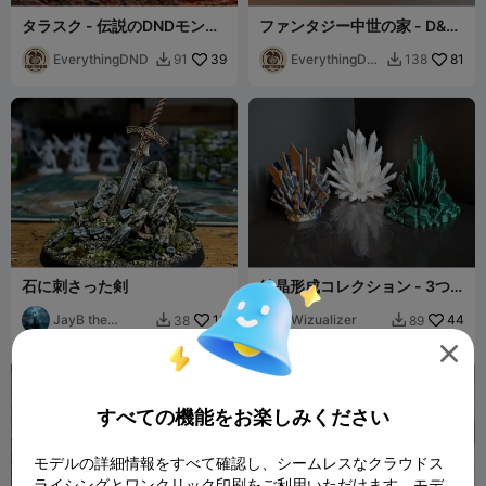
タラスク - 伝説のDNDモンス
ファンタジー中世の家 - D&D
ター
テレイン
EverythingDND
39
EverythingDN
81
91
138


D
石に刺さった剣
結晶形成コレクション - 3つ
のユニークなスタイル
JayB the
19
Wizualizer
44
38
89


Minotaur

すべての機能をお楽しみください
モデルの詳細情報をすべて確認し、シームレスなクラウドス
ライシングとワンクリック印刷をご利用いただけます。モデ