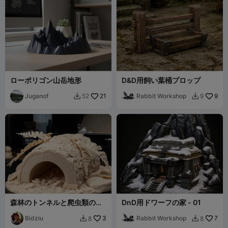
ローポリゴン山岳地形
D&D用飼い葉桶プロップ
Juganof
21
Rabbit Workshop
9
52
9


森林のトンネルと爬虫類の隠
DnD用ドワーフの家 - 01
れ家 – テラリウム用シダの丸
太洞窟
Bidziu
3
Rabbit Workshop
7
8
8

