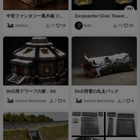
中世ファンタジー風木箱 ジオ
Zorpsector Civic Tower
ラマおよびD&D用
Ruined
Rabbit
19
feith
20
21
79


Workshop
DnD用ドワーフの家 - 04
DnD用雪の丸太パック
Rabbit Workshop
6
Rabbit Workshop
4
7
8

