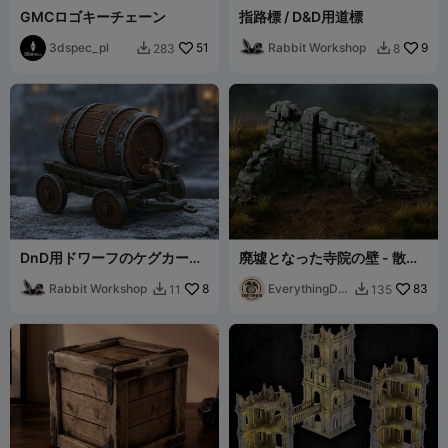
GMCロゴキーチェーン
指路標 / D&D用道標
3dspec_pl
51
Rabbit Workshop
9
283
8


DnD用ドワーフのケグカート
廃墟となった寺院の壁 - 散布
プロップ
地形
Rabbit Workshop
8
EverythingDN
83
11
135


D