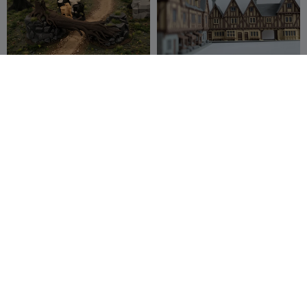
RPG待ち伏せ地形
中世の木組み長屋 – 北フラン
ス様式
The Other Guy
19
Wizualizer
17
28
98


ポーション - DND 散乱風景
Miniatura terreno
（サポート不要）
Arbol_seco
Together 3D
47
Thorpedito
14
82
34

