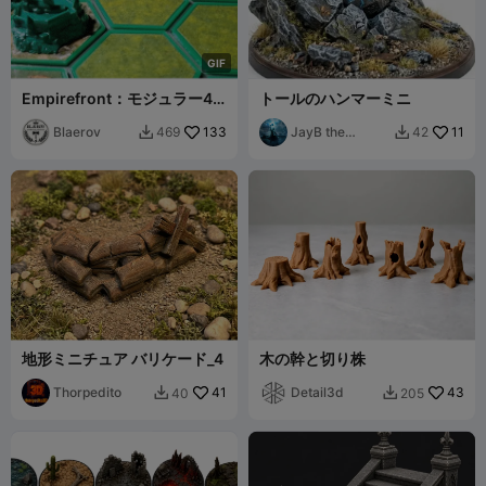
G
I
F
Empirefront：モジュラー4X
トールのハンマーミニ
戦略ボードゲーム（プリント
＆プレイ）
Blaerov
133
JayB the
11
469
42


Minotaur
地形ミニチュア バリケード_4
木の幹と切り株
Thorpedito
41
Detail3d
43
40
205

