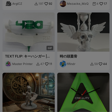
ArgiCZ
92
Mezacke_MzQ
17
197
4


G
I
F
TEXT FLIP: キーハンガー |
時の頭蓋骨
Mary Jane - 420 |
Master Printer
11
fifindr
44
47
59

