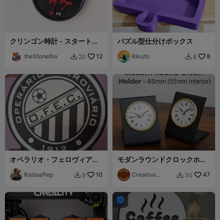
クリンゴン時計 - スタートレ
パズル型仕分けボックス
ック
theStonefox
12
Rikuto
8
20
8


オペラリオ・フェロヴィアリ
モダンラウンドクロックホル
オのランプ
ダー – 65mm（内径55mm）
RaíssaPep
10
Creative
47
9
30


Username
