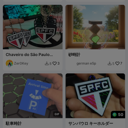
Chaveiro do São Paulo
砂時計
Futebol Clube - SPFC
Zer0Key
3
german e5p
7
8
5


50
G
I
F
駐車時計
サンパウロ キーホルダー