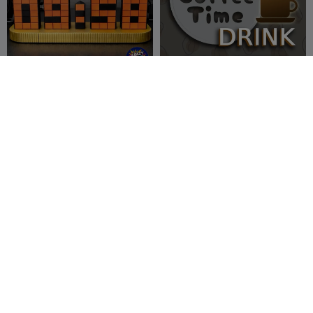
4 digit Time twister
☕ Coffee Coaster — a
stylish base with
Crazy 3D
66
personality ☕
8AVS
53
222
145


Printerist
アーセナル 壁時計
Catnap Pendant
shayen
12
Edna Lab
30
40
89


