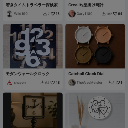
若きタイムトラベラー探検家
Creality壁掛け時計
Wild190
13
Gary1180
94
7
182


モダンウォールクロック
Catchall Clock Dial
shayen
48
TheVaseMeister
1
64
3

