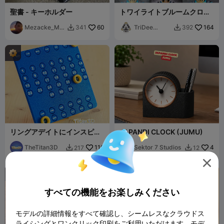
聖書 - キーホルダー
トワイライトブルームクロッ
ク
Mezacke_Mz
60
TriDee
164
341
392


Q
Design
リングアデイトにインスピレ
JAPANDI CLOCK (JUMU)
ーションを得た万年暦
TheTitan3D
110
Sektor 7 Studios
4
217
12



すべての機能をお楽しみください
モデルの詳細情報をすべて確認し、シームレスなクラウドス
ライシングとワンクリック印刷をご利用いただけます。モデ