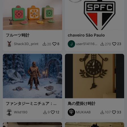
フルーツ時計
chaveiro São Paulo
Shack3D_print
8
user51411649
23
20
270


95
ファンタジーミニチュア：タ
鳥の壁掛け時計
イムトラベラーの男性
Wild190
12
MUKAAB
33
9
107

