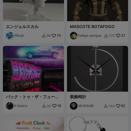
エンジェルスカル
MASCOTE BOTAFOGO
fifindr
70
fellipe serique
27
96
170


バック・トゥ・ザ・フューチ
装飾時計
ャー ランプ
Il Gabry
16
MUKAAB
62
20
144

