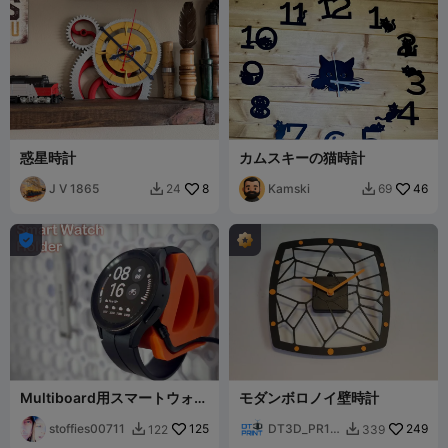
惑星時計
カムスキーの猫時計
J V 1865
8
Kamski
46
24
69



Multiboard用スマートウォッ
モダンボロノイ壁時計
チホルダー
stoffies00711
125
DT3D_PR1N
249
122
339


T