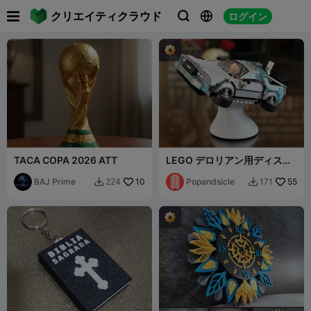

クリエイティクラウド
ログイン



TACA COPA 2026 ATT
LEGO デロリアン用ディスプ
レイスタンド - (スピードチャ
BAJ Prime
10
ンピオン #77256)
Popandsicle
55
224
171

