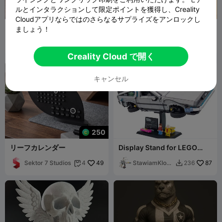
ルとインタラクションして限定ポイントを獲得し、Creality
Cloudアプリならではのさらなるサプライズをアンロックし
日時計。無料、実用的で印刷
Roblox メガパック トロフィ
ましょう！
も簡単！
ー コスプレとキャラクター
ThudrickThe
352
greencatpoly
161
912
672


Tinkerer
Creality Cloud で開く
キャンセル
250
リーフカレンダー
Display Stand for LEGO
10300 DMC-12 Delorean
Sektor 7 Studios
49
Time Machine
StawiamKlock
87
4
236


i_pl