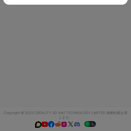
Copyright © 2025 CREALITY 3D (HK) TECHNOLOGY LIMITED 無断転載を禁
じます。





