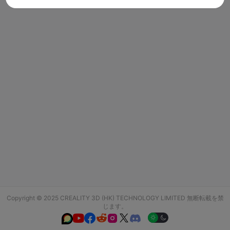
Copyright © 2025 CREALITY 3D (HK) TECHNOLOGY LIMITED 無断転載を禁
じます。





