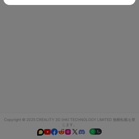
Copyright © 2025 CREALITY 3D (HK) TECHNOLOGY LIMITED 無断転載を禁
じます。





