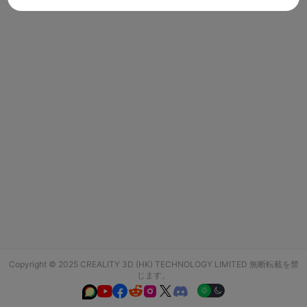
Copyright © 2025 CREALITY 3D (HK) TECHNOLOGY LIMITED 無断転載を禁
じます。





