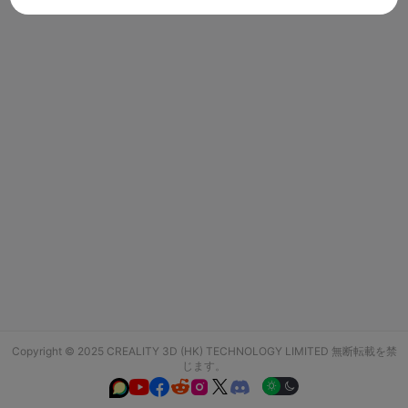
Copyright © 2025 CREALITY 3D (HK) TECHNOLOGY LIMITED 無断転載を禁
じます。





