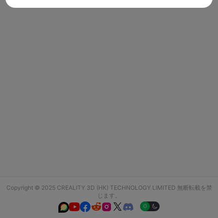
Copyright © 2025 CREALITY 3D (HK) TECHNOLOGY LIMITED 無断転載を禁
じます。





