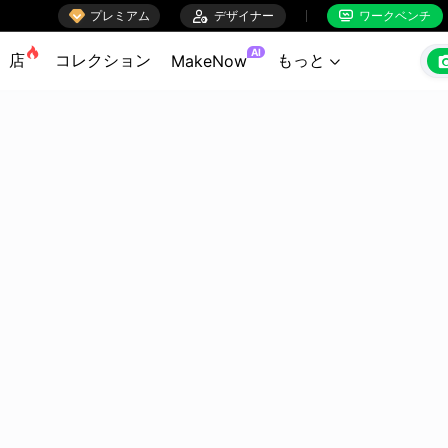

プレミアム

デザイナー
ワークベンチ


AI
店
コレクション
もっと
MakeNow
