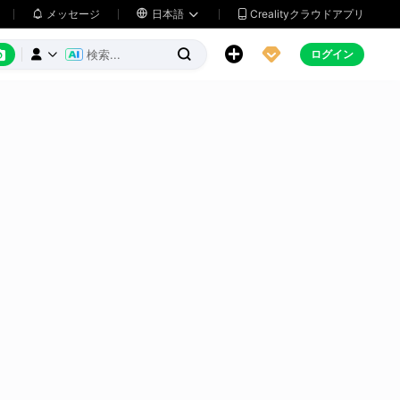
メッセージ

日本語
Crealityクラウドアプリ






ログイン


