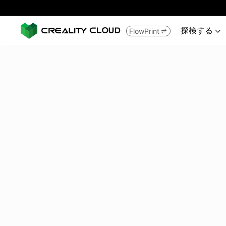
探検する
FlowPrint

