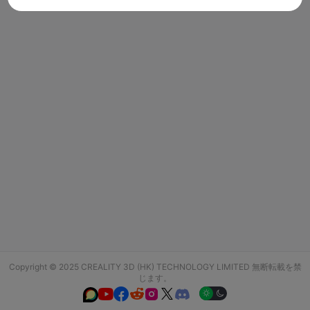
Copyright © 2025 CREALITY 3D (HK) TECHNOLOGY LIMITED 無断転載を禁
じます。





