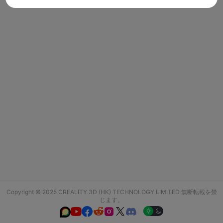
Copyright © 2025 CREALITY 3D (HK) TECHNOLOGY LIMITED 無断転載を禁
じます。





