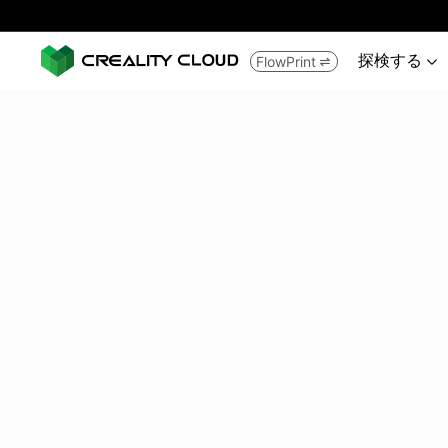
探検する
FlowPrint

