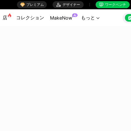

プレミアム

デザイナー
ワークベンチ


AI
店
コレクション
もっと
MakeNow
