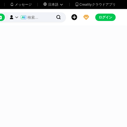
メッセージ

日本語
Crealityクラウドアプリ






ログイン


