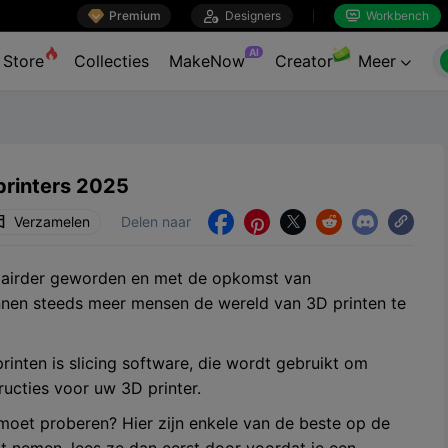

Premium

Designers
Workbench


AI
Store
Collecties
MakeNow
Creator
Meer

printers 2025
Verzamelen
Delen naar





ulairder geworden en met de opkomst van
innen steeds meer mensen de wereld van 3D printen te
inten is slicing software, die wordt gebruikt om
ructies voor uw 3D printer.
moet proberen? Hier zijn enkele van de beste op de