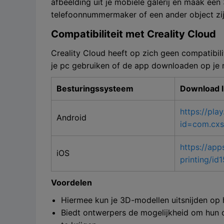
afbeelding uit je mobiele galerij en maak ee
telefoonnummermaker of een ander object zijn
Compatibiliteit met Creality Cloud
Creality Cloud heeft op zich geen compatibili
je pc gebruiken of de app downloaden op je 
Besturingssysteem
Download l
https://pla
Android
id=com.cxs
https://app
iOS
printing/i
Voordelen
Hiermee kun je 3D-modellen uitsnijden op 
Biedt ontwerpers de mogelijkheid om hun