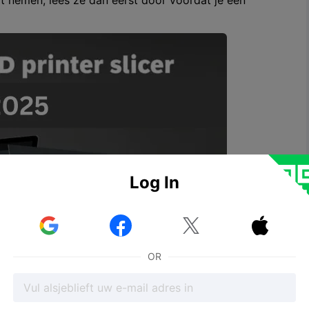
lt nemen, lees ze dan eerst door voordat je een
Log In



OR
 printer snijmachine voor 3D