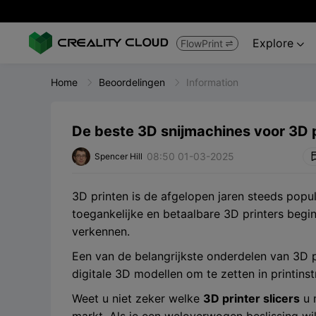
Explore
FlowPrint


Home
Beoordelingen
Information
De beste 3D snijmachines voor 3D 
08:50 01-03-2025
Spencer Hill
3D printen is de afgelopen jaren steeds pop
toegankelijke en betaalbare 3D printers beg
verkennen.
Een van de belangrijkste onderdelen van 3D pr
digitale 3D modellen om te zetten in printinst
Weet u niet zeker welke
3D printer slicers
u 