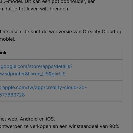
n 3D-model. Dit kan een potloodhouder, een
 dat je tot leven wilt brengen.
teitseisen. Je kunt de webversie van Creality Cloud op
mobiel.
ink
y.google.com/store/apps/details?
w.sdprinter&hl=en_US&gl=US
s.apple.com/tw/app/creality-cloud-3d-
d1577663728
het web, Android en iOS.
 ontwerpen te verkopen en een winstaandeel van 90%