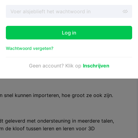
 gedachten te houden bij het kiezen van de beste
Log in
ebruiken
Wachtwoord vergeten?
ratis en open source 3D printen snijmachine. Er is
kt. Gevorderde gebruikers hebben deze lijst misschien
Geen account? Klik op
Inschrijven
n snel kunnen importeren, hoe groot ze ook zijn.
t geleverd met ondersteuning in meerdere talen,
m de kloof tussen leren en leren voor 3D